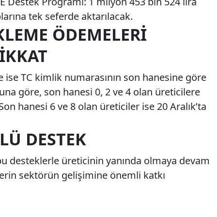
GE Destek Programı: 1 milyon 453 bin 524 lira
larına tek seferde aktarılacak.
EKLEME ÖDEMELERI
IKKAT
e ise TC kimlik numarasının son hanesine göre
una göre, son hanesi 0, 2 ve 4 olan üreticilere
n hanesi 6 ve 8 olan üreticiler ise 20 Aralık’ta
LÜ DESTEK
bu desteklerle üreticinin yanında olmaya devam
lerin sektörün gelişimine önemli katkı