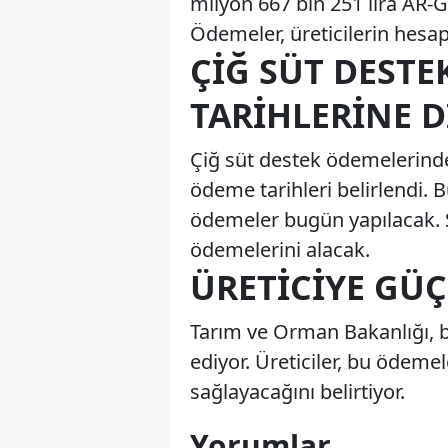
milyon 667 bin 251 lira AR-
Ödemeler, üreticilerin hesap
ÇIĞ SÜT DEST
TARIHLERINE D
Çiğ süt destek ödemelerind
ödeme tarihleri belirlendi. B
ödemeler bugün yapılacak. So
ödemelerini alacak.
ÜRETICIYE GÜÇ
Tarım ve Orman Bakanlığı, 
ediyor. Üreticiler, bu ödeme
sağlayacağını belirtiyor.
Yorumlar