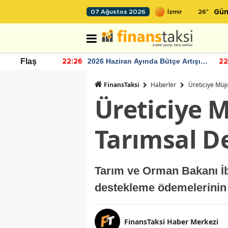
26
°
07 Ağustos 2026
Gün
r seviyesinin
2026 Haziran Ayında Bütçe Artışı
Flaş
22:26
22
Yaşandı
FinansTaksi
Haberler
Üreticiye Müjd
Üreticiye M
Tarımsal D
Tarım ve Orman Bakanı İbr
destekleme ödemelerinin ç
FinansTaksi Haber Merkezi