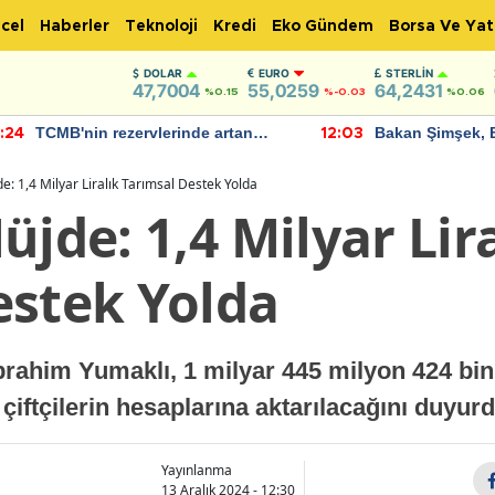
cel
Haberler
Teknoloji
Kredi
Eko Gündem
Borsa Ve Yat
DOLAR
EURO
STERLIN
47,7004
55,0259
64,2431
%0.15
%-0.03
%0.06
TCMB'nin rezervlerinde artan
Bakan Şimşek, 
:24
12:03
momentum devam ediyor
için umut verici
bulundu
e: 1,4 Milyar Liralık Tarımsal Destek Yolda
üjde: 1,4 Milyar Lir
estek Yolda
ahim Yumaklı, 1 milyar 445 milyon 424 bin l
iftçilerin hesaplarına aktarılacağını duyurd
Yayınlanma
13 Aralık 2024 - 12:30