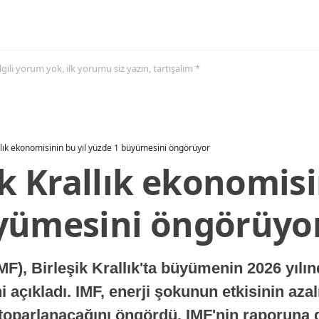
 ilgili yorum yok, ilk yorumu siz yazın, tartışalım *
allık ekonomisinin bu yıl yüzde 1 büyümesini öngörüyor
ik Krallık ekonomisi
yümesini öngörüyo
MF), Birleşik Krallık'ta büyümenin 2026 yılı
 açıkladı. IMF, enerji şokunun etkisinin azal
oparlanacağını öngördü. IMF'nin raporuna gö