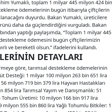
him Yumaklı, toplam 1 milyar 445 milyon 424 bi
stekleme ödemelerinin bugün itibarıyla çiftçilerin
lanacağını duyurdu. Bakan Yumaklı, üreticilere
örünü daha da güçlendirdiğini vurguladı. Bakan
bından yaptığı paylaşımda, “Toplam 1 milyar 445
l destekleme ödemesini bugün çiftçilerimizin
rlı ve bereketli olsun.” ifadelerini kullandı.
LERININ DETAYLARI
dirmeye göre, tarımsal destekleme ödemelerinin
Süt Desteği: 1 milyar 100 milyon 263 bin 651 lira
 156 milyon 719 bin 379 lira Hayvan Hastalıkları
in 854 lira Tarımsal Yayım ve Danışmanlık: 51
lı Tohum Üretimi: 10 milyon 166 bin 917 lira
9 milyon 555 bin 860 lira Yağlı Tohumlu Bitkiler: 1