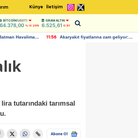
Künye
İletişim
ırım
BITCOIN
(USDT)
GRAM ALTIN
64.378,00
6.525,61
%-0.295
0,51
Batman Havalimanı
Akaryakıt fiyatlarına zam geliyor:
11:56
 açıklamalarda
Yeni tarih açıklandı
alık
ira tutarındaki tarımsal
u.
Abone Ol