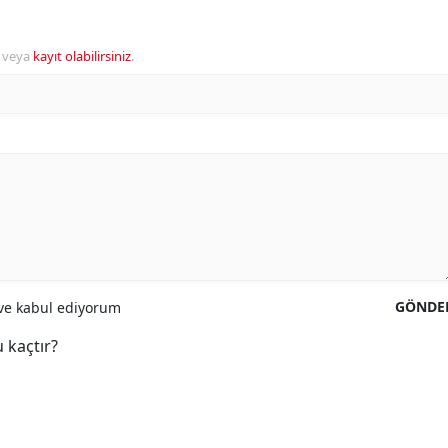
veya
kayıt olabilirsiniz
.
GÖNDE
e kabul ediyorum
 kaçtır?