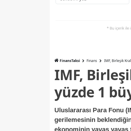
* Bu içerik ile
FinansTaksi
Finans
IMF, Birleşik Kr
IMF, Birleş
yüzde 1 bü
Uluslararası Para Fonu (I
gerilemesinin beklendiğini
ekonominin yavaş yavaş t