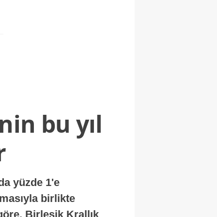
nin bu yıl
r
nda yüzde 1'e
masıyla birlikte
re, Birleşik Krallık