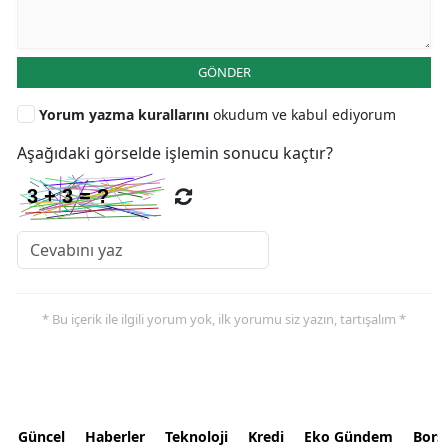
GÖNDER
Yorum yazma kurallarını
okudum ve kabul ediyorum
Aşağıdaki görselde işlemin sonucu kaçtır?
* Bu içerik ile ilgili yorum yok, ilk yorumu siz yazın, tartışalım *
Güncel
Haberler
Teknoloji
Kredi
Eko Gündem
Bors