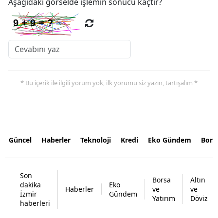
Aşağıdaki görselde işlemin sonucu kaçtır?
* Bu içerik ile ilgili yorum yok, ilk yorumu siz yazın, tartışalım *
Güncel
Haberler
Teknoloji
Kredi
Eko Gündem
Bors
Son
Borsa
Altın
dakika
Eko
Haberler
ve
ve
İzmir
Gündem
Yatırım
Döviz
haberleri