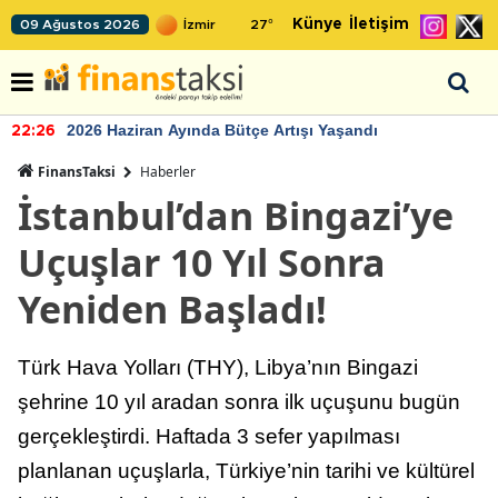
Künye
İletişim
09 Ağustos 2026
27
°
2026 Haziran Ayında Bütçe Artışı Yaşandı
22:26
FinansTaksi
Haberler
İstanbul’dan Bingazi’ye
Uçuşlar 10 Yıl Sonra
Yeniden Başladı!
Türk Hava Yolları (THY), Libya’nın Bingazi
şehrine 10 yıl aradan sonra ilk uçuşunu bugün
gerçekleştirdi. Haftada 3 sefer yapılması
planlanan uçuşlarla, Türkiye’nin tarihi ve kültürel