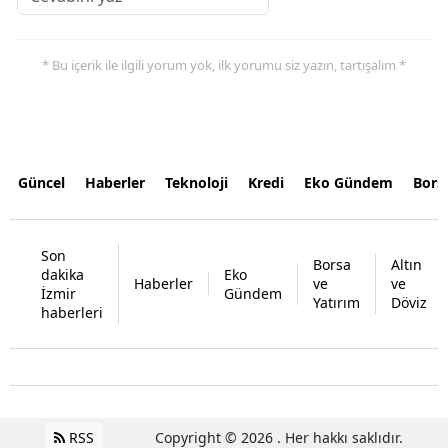
* Bu içerik ile ilgili yorum yok, ilk yorumu siz yazın, tartışalım *
Güncel
Haberler
Teknoloji
Kredi
Eko Gündem
Bors
Son
Borsa
Altın
dakika
Eko
Haberler
ve
ve
İzmir
Gündem
Yatırım
Döviz
haberleri
RSS
Copyright © 2026 . Her hakkı saklıdır.