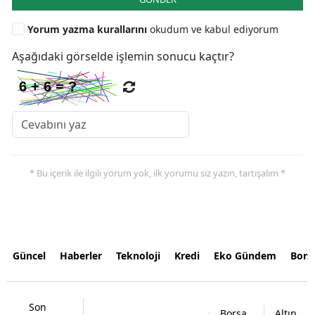
Yorum yazma kurallarını
okudum ve kabul ediyorum
Aşağıdaki görselde işlemin sonucu kaçtır?
* Bu içerik ile ilgili yorum yok, ilk yorumu siz yazın, tartışalım *
Güncel
Haberler
Teknoloji
Kredi
Eko Gündem
Bors
Son
Borsa
Altın