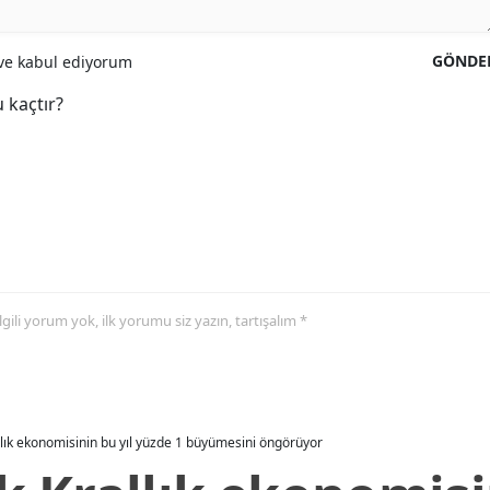
GÖNDE
e kabul ediyorum
 kaçtır?
 ilgili yorum yok, ilk yorumu siz yazın, tartışalım *
allık ekonomisinin bu yıl yüzde 1 büyümesini öngörüyor