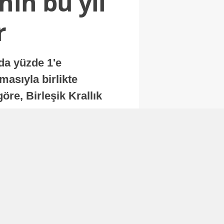
nin bu yıl
r
nda yüzde 1'e
masıyla birlikte
re, Birleşik Krallık
.
Abone Ol
Finans