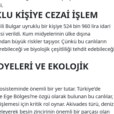
i.
U KIŞIYE CEZAI İŞLEM
li Bulgar uyruklu bir kişiye 524 bin 960 lira idari
si verildi. Kum midyelerinin ülke dışına
ndan büyük riskler taşıyor. Çünkü bu canlıların
bileceği ve biyolojik çeşitliliği tehdit edebileceğ
YELERI VE EKOLOJIK
sisteminde önemli bir yer tutar. Türkiye’de
e Ege Bölgesi’ne özgü olarak bulunan bu canlılar,
işlemesi için kritik rol oynar. Akivades türü, deniz
eleyerek besin zincirinin önemli bir parçası olan