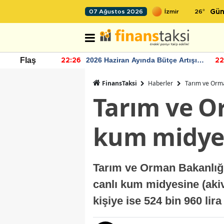
26
°
07 Ağustos 2026
Gün
r seviyesinin
2026 Haziran Ayında Bütçe Artışı
Flaş
22:26
22
Yaşandı
FinansTaksi
Haberler
Tarım ve Orma
Tarım ve Or
kum midyes
Tarım ve Orman Bakanlığı,
canlı kum midyesine (akiv
kişiye ise 524 bin 960 lir