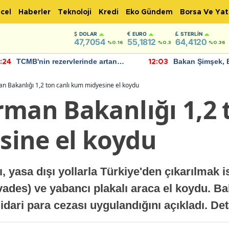
cel
Haberler
Teknoloji
Kredi
Eko Gündem
Borsa Ve Yat
DOLAR
EURO
STERLIN
47,7054
55,1812
64,4120
%0.16
%0.3
%0.36
TCMB'nin rezervlerinde artan
Bakan Şimşek, 
:24
12:03
momentum devam ediyor
için umut verici
bulundu
n Bakanlığı 1,2 ton canlı kum midyesine el koydu
man Bakanlığı 1,2 
ine el koydu
 yasa dışı yollarla Türkiye'den çıkarılmak 
ades) ve yabancı plakalı araca el koydu. Ba
a idari para cezası uygulandığını açıkladı. De