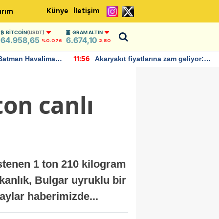
Künye
İletişim
ırım
BITCOIN
(USDT)
GRAM ALTIN
64.958,65
6.674,10
%0.076
2,80
Batman Havalimanı
Akaryakıt fiyatlarına zam geliyor:
11:56
 açıklamalarda
Yeni tarih açıklandı
ton canlı
istenen 1 ton 210 kilogram
kanlık, Bulgar uyruklu bir
taylar haberimizde...