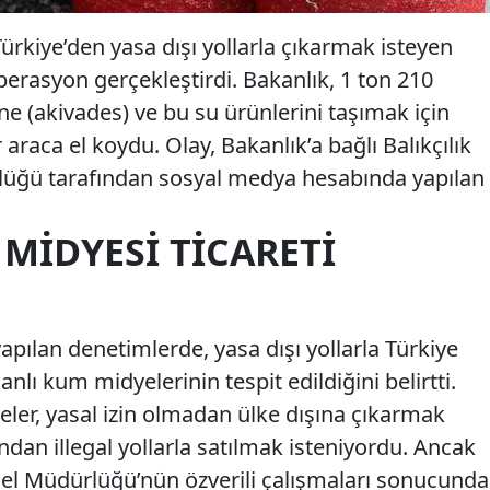
rkiye’den yasa dışı yollarla çıkarmak isteyen
operasyon gerçekleştirdi. Bakanlık, 1 ton 210
e (akivades) ve bu su ürünlerini taşımak için
r araca el koydu. Olay, Bakanlık’a bağlı Balıkçılık
lüğü tarafından sosyal medya hesabında yapılan
 MIDYESI TICARETI
pılan denetimlerde, yasa dışı yollarla Türkiye
anlı kum midyelerinin tespit edildiğini belirtti.
eler, yasal izin olmadan ülke dışına çıkarmak
ından illegal yollarla satılmak isteniyordu. Ancak
enel Müdürlüğü’nün özverili çalışmaları sonucunda