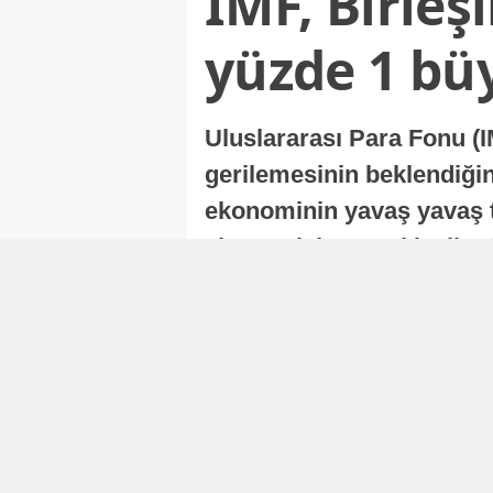
IMF, Birleş
yüzde 1 bü
Uluslararası Para Fonu (I
gerilemesinin beklendiğini
ekonominin yavaş yavaş t
ekonomisi, sonraki yıllard
Nur Duman