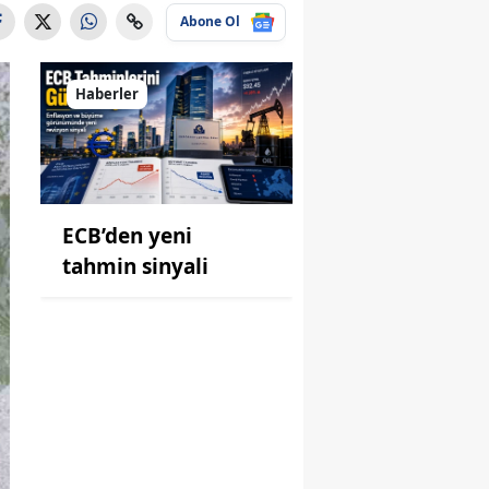
Abone Ol
Haberler
ECB’den yeni
tahmin sinyali