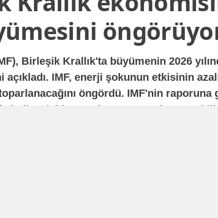
ik Krallık ekonomisi
yümesini öngörüyo
MF), Birleşik Krallık'ta büyümenin 2026 yılı
 açıkladı. IMF, enerji şokunun etkisinin azal
oparlanacağını öngördü. IMF'nin raporuna gö
a istikrarlı bir toparlanma süreci yaşayabilir
Yayınlanma
16 Temmuz 2026 - 22:37