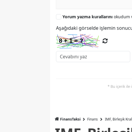
Yorum yazma kurallarını
okudum v
Aşağıdaki görselde işlemin sonucu
* Bu içerik ile
FinansTaksi
Finans
IMF, Birleşik Kr