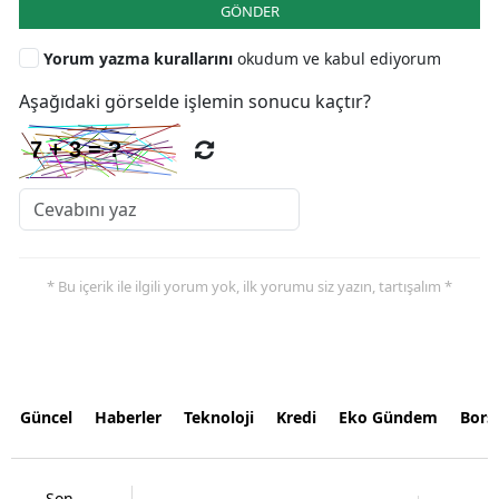
GÖNDER
Yorum yazma kurallarını
okudum ve kabul ediyorum
Aşağıdaki görselde işlemin sonucu kaçtır?
* Bu içerik ile ilgili yorum yok, ilk yorumu siz yazın, tartışalım *
Güncel
Haberler
Teknoloji
Kredi
Eko Gündem
Bors
Son