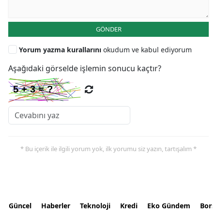
GÖNDER
Yorum yazma kurallarını
okudum ve kabul ediyorum
Aşağıdaki görselde işlemin sonucu kaçtır?
* Bu içerik ile ilgili yorum yok, ilk yorumu siz yazın, tartışalım *
Güncel
Haberler
Teknoloji
Kredi
Eko Gündem
Bors