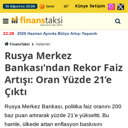
Künye
İletişim
10 Ağustos 2026
25
°
2026 Haziran Ayında Bütçe Artışı Yaşandı
22:26
FinansTaksi
Haberler
Rusya Merkez
Bankası'ndan Rekor Faiz
Artışı: Oran Yüzde 21’e
Çıktı
Rusya Merkez Bankası, politika faiz oranını 200
baz puan artırarak yüzde 21’e yükseltti. Bu
hamle, ülkede artan enflasyon baskısını