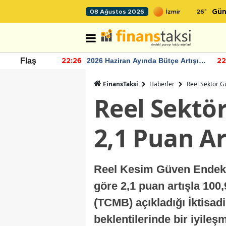
26
°
08 Ağustos 2026
Gün
r seviyesinin
2026 Haziran Ayında Bütçe Artışı
Flaş
22:26
22
Yaşandı
FinansTaksi
Haberler
Reel Sektör Gü
Reel Sektö
2,1 Puan Art
Reel Kesim Güven Endeksi
göre 2,1 puan artışla 100
(TCMB) açıkladığı İktisadi 
beklentilerinde bir iyile