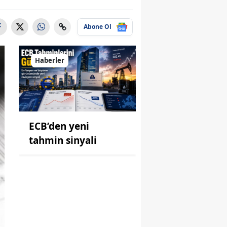
Abone Ol
Haberler
ECB’den yeni
tahmin sinyali