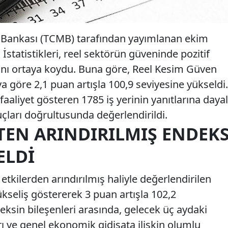
 Bankası (TCMB) tarafından yayımlanan ekim
 İstatistikleri, reel sektörün güveninde pozitif
ını ortaya koydu. Buna göre, Reel Kesim Güven
a göre 2,1 puan artışla 100,9 seviyesine yükseldi.
faaliyet gösteren 1785 iş yerinin yanıtlarına dayal
çları doğrultusunda değerlendirildi.
TEN ARINDIRILMIŞ ENDEK
ELDI
etkilerden arındırılmış haliyle değerlendirilen
kseliş göstererek 3 puan artışla 102,2
eksin bileşenleri arasında, gelecek üç aydaki
ı ve genel ekonomik gidişata ilişkin olumlu