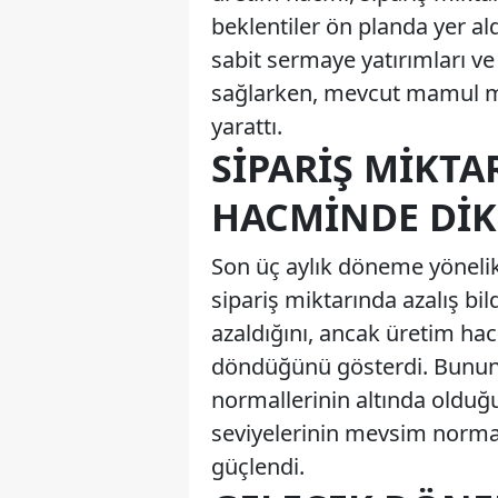
beklentiler ön planda yer ald
sabit sermaye yatırımları ve
sağlarken, mevcut mamul mal
yarattı.
SIPARIŞ MIKTA
HACMINDE DIK
Son üç aylık döneme yönelik 
sipariş miktarında azalış bil
azaldığını, ancak üretim hac
döndüğünü gösterdi. Bununl
normallerinin altında oldu
seviyelerinin mevsim norma
güçlendi.