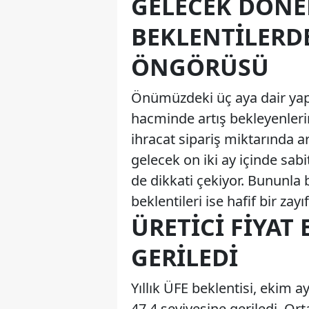
GELECEK DÖNE
BEKLENTILERDE
ÖNGÖRÜSÜ
Önümüzdeki üç aya dair yapıl
hacminde artış bekleyenler
ihracat sipariş miktarında a
gelecek on iki ay içinde sab
de dikkati çekiyor. Bununla b
beklentileri ise hafif bir zay
ÜRETICI FIYAT 
GERILEDI
Yıllık ÜFE beklentisi, ekim 
47,4 seviyesine geriledi. Or