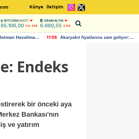
Künye
İletişim
ırım
BITCOIN
(USDT)
GRAM ALTIN
65.106,00
6.660,55
%0.238
2,59
Batman Havalimanı
Akaryakıt fiyatlarına zam geliyor:
11:56
 açıklamalarda
Yeni tarih açıklandı
me: Endeks
tirerek bir önceki aya
 Merkez Bankası'nın
riş ve yatırım