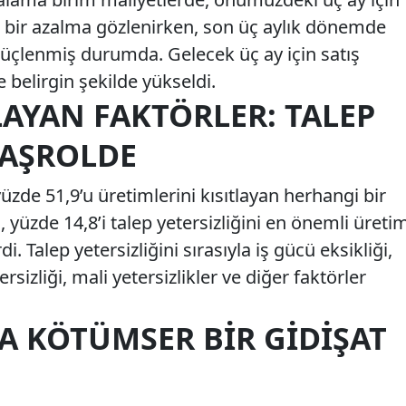
a bir azalma gözlenirken, son üç aylık dönemde
e güçlenmiş durumda. Gelecek üç ay için satış
se belirgin şekilde yükseldi.
LAYAN FAKTÖRLER: TALEP
BAŞROLDE
yüzde 51,9’u üretimlerini kısıtlayan herhangi bir
, yüzde 14,8’i talep yetersizliğini en önemli üreti
rdi. Talep yetersizliğini sırasıyla iş gücü eksikliği,
zliği, mali yetersizlikler ve diğer faktörler
A KÖTÜMSER BIR GIDIŞAT