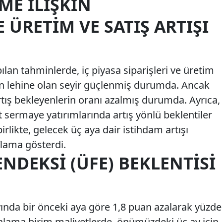
ME İLIŞKIN
 ÜRETIM VE SATIŞ ARTIŞI
an tahminlerde, iç piyasa siparişleri ve üretim
in lehine olan seyir güçlenmiş durumda. Ancak
rtış bekleyenlerin oranı azalmış durumda. Ayrıca,
it sermaye yatırımlarında artış yönlü beklentiler
irlikte, gelecek üç aya dair istihdam artışı
ıflama gösterdi.
ENDEKSI (ÜFE) BEKLENTISI
ayında bir önceki aya göre 1,8 puan azalarak yüzde
talama birim maliyetlerde, önümüzdeki üç ay için