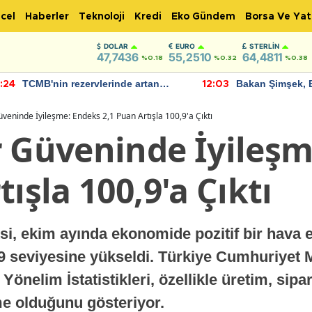
cel
Haberler
Teknoloji
Kredi
Eko Gündem
Borsa Ve Yat
DOLAR
EURO
STERLIN
47,7436
55,2510
64,4811
%0.18
%0.32
%0.38
TCMB'nin rezervlerinde artan
Bakan Şimşek, 
:24
12:03
momentum devam ediyor
için umut verici
bulundu
veninde İyileşme: Endeks 2,1 Puan Artışla 100,9'a Çıktı
r Güveninde İyileş
ışla 100,9'a Çıktı
, ekim ayında ekonomide pozitif bir hava es
,9 seviyesine yükseldi. Türkiye Cumhuriyet
Yönelim İstatistikleri, özellikle üretim, sipa
şme olduğunu gösteriyor.