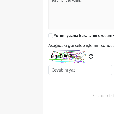
Yorum yazma kurallarını
okudum v
Aşağıdaki görselde işlemin sonucu
* Bu içerik ile