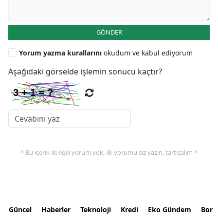
GÖNDER
Yorum yazma kurallarını
okudum ve kabul ediyorum
Aşağıdaki görselde işlemin sonucu kaçtır?
* Bu içerik ile ilgili yorum yok, ilk yorumu siz yazın, tartışalım *
Güncel
Haberler
Teknoloji
Kredi
Eko Gündem
Bors