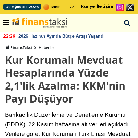
Künye
İletişim
09 Ağustos 2026
27
°
2026 Haziran Ayında Bütçe Artışı Yaşandı
22:26
FinansTaksi
Haberler
Kur Korumalı Mevduat
Hesaplarında Yüzde
2,1'lik Azalma: KKM'nin
Payı Düşüyor
Bankacılık Düzenleme ve Denetleme Kurumu
(BDDK), 22 Kasım haftasına ait verileri açıkladı.
Verilere göre, Kur Korumalı Türk Lirası Mevduat