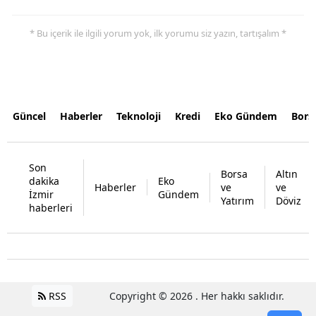
* Bu içerik ile ilgili yorum yok, ilk yorumu siz yazın, tartışalım *
Güncel
Haberler
Teknoloji
Kredi
Eko Gündem
Bors
Son
Borsa
Altın
dakika
Eko
Haberler
ve
ve
İzmir
Gündem
Yatırım
Döviz
haberleri
RSS
Copyright © 2026 . Her hakkı saklıdır.