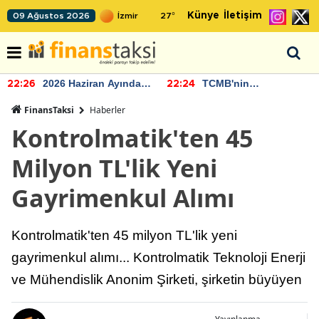
Künye
İletişim
09 Ağustos 2026
27
°
2026 Haziran Ayında
TCMB'nin
22:26
22:24
Bütçe Artışı Yaşandı
rezervlerinde artan
momentum devam
FinansTaksi
Haberler
ediyor
Kontrolmatik'ten 45
Milyon TL'lik Yeni
Gayrimenkul Alımı
Kontrolmatik'ten 45 milyon TL'lik yeni
gayrimenkul alımı... Kontrolmatik Teknoloji Enerji
ve Mühendislik Anonim Şirketi, şirketin büyüyen