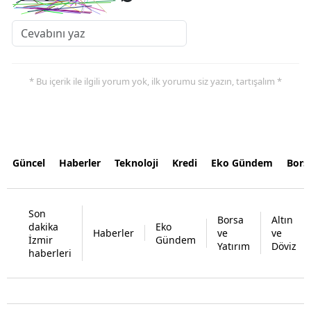
* Bu içerik ile ilgili yorum yok, ilk yorumu siz yazın, tartışalım *
Güncel
Haberler
Teknoloji
Kredi
Eko Gündem
Bors
Son
Borsa
Altın
dakika
Eko
Haberler
ve
ve
İzmir
Gündem
Yatırım
Döviz
haberleri