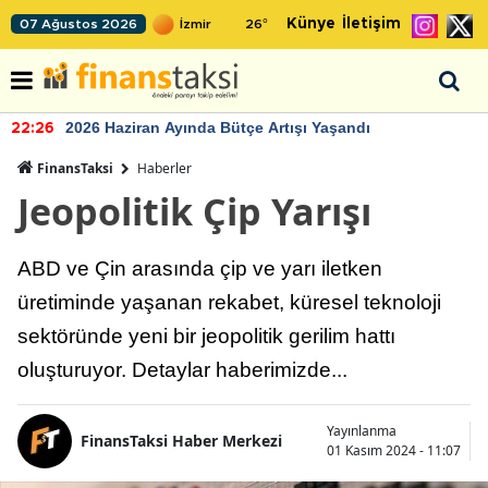
Künye
İletişim
07 Ağustos 2026
26
°
2026 Haziran Ayında Bütçe Artışı Yaşandı
22:26
FinansTaksi
Haberler
Jeopolitik Çip Yarışı
ABD ve Çin arasında çip ve yarı iletken
üretiminde yaşanan rekabet, küresel teknoloji
sektöründe yeni bir jeopolitik gerilim hattı
oluşturuyor. Detaylar haberimizde...
Yayınlanma
FinansTaksi Haber Merkezi
01 Kasım 2024 - 11:07