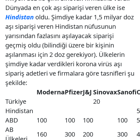
Dünyada en çok aşı siparişi veren ülke ise
Hindistan
oldu. Şimdiye kadar 1,5 milyar doz
aşı siparişi veren Hindistan nüfusunun
yarısından fazlasını aşılayacak siparişi
geçmiş oldu (bilindiği üzere bir kişinin
aşılanması için 2 doz gerekiyor). Ülkelerin
şimdiye kadar verdikleri korona virüs aşı
sipariş adetleri ve firmalara göre tasnifleri şu
şekilde:
Moderna
Pfizer
J&J
Sinovax
Sanofi
Türkiye
20
Hindistan
5
ABD
100
100
100
100
5
AB
160
300
200
300
4
Ülkeleri