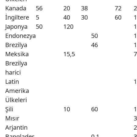
Kanada
56
20
38
72
2
İngiltere
5
40
30
60
1
Japonya
50
120
1
Endonezya
50
1
Brezilya
46
1
Meksika
15,5
7
Brezilya
harici
Latin
1
Amerika
Ülkeleri
Şili
10
60
1
Mısır
3
Arjantin
2
Bangladeş
0,1
3