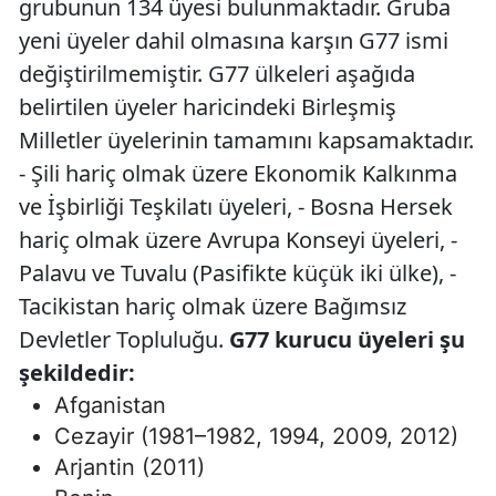
grubunun 134 üyesi bulunmaktadır. Gruba
yeni üyeler dahil olmasına karşın G77 ismi
değiştirilmemiştir. G77 ülkeleri aşağıda
belirtilen üyeler haricindeki Birleşmiş
Milletler üyelerinin tamamını kapsamaktadır.
- Şili hariç olmak üzere Ekonomik Kalkınma
ve İşbirliği Teşkilatı üyeleri, - Bosna Hersek
hariç olmak üzere Avrupa Konseyi üyeleri, -
Palavu ve Tuvalu (Pasifikte küçük iki ülke), -
Tacikistan hariç olmak üzere Bağımsız
Devletler Topluluğu.
G77 kurucu üyeleri şu
şekildedir:
Afganistan
Cezayir (1981–1982, 1994, 2009, 2012)
Arjantin (2011)