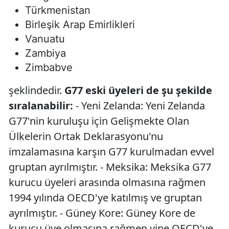
Türkmenistan
Birleşik Arap Emirlikleri
Vanuatu
Zambiya
Zimbabve
şeklindedir.
G77 eski üyeleri de şu şekilde
sıralanabilir:
- Yeni Zelanda: Yeni Zelanda
G77'nin kuruluşu için Gelişmekte Olan
Ülkelerin Ortak Deklarasyonu'nu
imzalamasına karşın G77 kurulmadan evvel
gruptan ayrılmıştır. - Meksika: Meksika G77
kurucu üyeleri arasında olmasına rağmen
1994 yılında OECD'ye katılmış ve gruptan
ayrılmıştır. - Güney Kore: Güney Kore de
kurucu üye olmasına rağmen yine OECD'ye