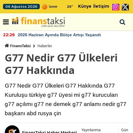
Künye
İletişim
06 Ağustos 2026
26
°
TCMB'nin rezervlerinde artan momentum devam ed
22:24
FinansTaksi
Haberler
G77 Nedir G77 Ülkeleri
G77 Hakkında
G77 Nedir G77 Ülkeleri G77 Hakkında G77
Kuruluşu türkiye g77 üyesi mi g77 kurucuları
g77 açılımı g77 ne demek g77 anlamı nedir g77
başkanı abd rusya çin
Yayınlanma
Günce
FinansTaksi Haber Merkezi