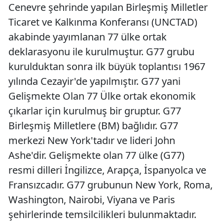
Cenevre şehrinde yapılan Birleşmiş Milletler
Ticaret ve Kalkınma Konferansı (UNCTAD)
akabinde yayımlanan 77 ülke ortak
deklarasyonu ile kurulmuştur. G77 grubu
kurulduktan sonra ilk büyük toplantısı 1967
yılında Cezayir'de yapılmıştır. G77 yani
Gelişmekte Olan 77 Ülke ortak ekonomik
çıkarlar için kurulmuş bir gruptur. G77
Birleşmiş Milletlere (BM) bağlıdır. G77
merkezi New York'tadır ve lideri John
Ashe'dir. Gelişmekte olan 77 ülke (G77)
resmi dilleri İngilizce, Arapça, İspanyolca ve
Fransızcadır. G77 grubunun New York, Roma,
Washington, Nairobi, Viyana ve Paris
şehirlerinde temsilcilikleri bulunmaktadır.