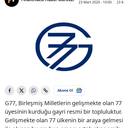
23 Mart 2020 - 10:00
23 Mar
Abone Ol
G77, Birleşmiş Milletlerin gelişmekte olan 77
üyesinin kurduğu gayri resmi bir topluluktur.
Gelişmekte olan 77 ülkenin bir araya gelmesi