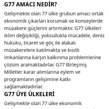
G77 AMACI NEDIR?
Gelişmekte olan 77 ülke grubun amacı ortak
ekonomik çıkarları korumak ve konseylerde
müzakere güçlerini artırmaktır. G77 ülkeleri
iklim değişikliği, yoksullukla mücadele, deniz
hukuku, ticaret ve göç ile alakalı
müzakerelere katılmakta ve kısıtlı
imkanlarına karşın kalkınma problemlerine
çözüm aramaktadırlar. G77 Birleşmiş
Milletler karar alımlarına eylem ve
programların gelişimine katkı
sağlamaktadırlar.
G77 ÜYE ÜLKELERI
Gelişmekte olan 77 ülke ekonomik