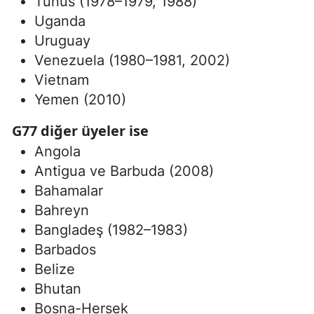
Tunus (1978–1979, 1988)
Uganda
Uruguay
Venezuela (1980–1981, 2002)
Vietnam
Yemen (2010)
G77 diğer üyeler ise
Angola
Antigua ve Barbuda (2008)
Bahamalar
Bahreyn
Bangladeş (1982–1983)
Barbados
Belize
Bhutan
Bosna-Hersek