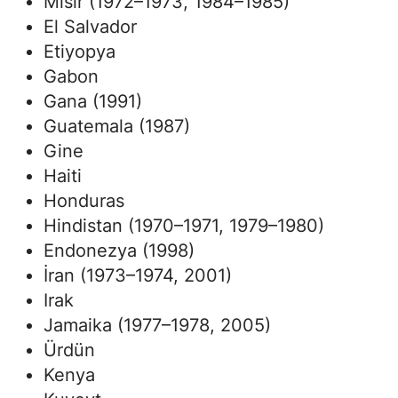
Mısır (1972–1973, 1984–1985)
El Salvador
Etiyopya
Gabon
Gana (1991)
Guatemala (1987)
Gine
Haiti
Honduras
Hindistan (1970–1971, 1979–1980)
Endonezya (1998)
İran (1973–1974, 2001)
Irak
Jamaika (1977–1978, 2005)
Ürdün
Kenya