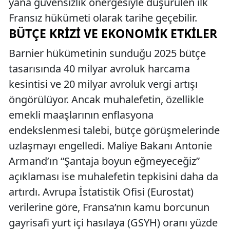
yana güvensizlik önergesiyle düşürülen ilk
Fransız hükümeti olarak tarihe geçebilir.
BÜTÇE KRIZI VE EKONOMIK ETKILER
Barnier hükümetinin sunduğu 2025 bütçe
tasarısında 40 milyar avroluk harcama
kesintisi ve 20 milyar avroluk vergi artışı
öngörülüyor. Ancak muhalefetin, özellikle
emekli maaşlarının enflasyona
endekslenmesi talebi, bütçe görüşmelerinde
uzlaşmayı engelledi. Maliye Bakanı Antonie
Armand’ın “Şantaja boyun eğmeyeceğiz”
açıklaması ise muhalefetin tepkisini daha da
artırdı. Avrupa İstatistik Ofisi (Eurostat)
verilerine göre, Fransa’nın kamu borcunun
gayrisafi yurt içi hasılaya (GSYH) oranı yüzde