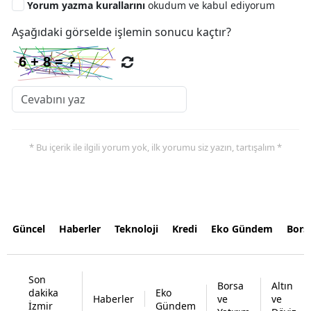
Yorum yazma kurallarını
okudum ve kabul ediyorum
Aşağıdaki görselde işlemin sonucu kaçtır?
* Bu içerik ile ilgili yorum yok, ilk yorumu siz yazın, tartışalım *
Güncel
Haberler
Teknoloji
Kredi
Eko Gündem
Bors
Son
Borsa
Altın
dakika
Eko
Haberler
ve
ve
İzmir
Gündem