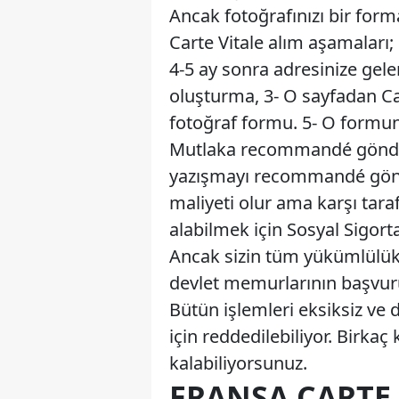
Ancak fotoğrafınızı bir for
Carte Vitale alım aşamaları;
4-5 ay sonra adresinize gelen
oluşturma, 3- O sayfadan Ca
fotoğraf formu. 5- O formun 
Mutlaka recommandé gönderme
yazışmayı recommandé gönde
maliyeti olur ama karşı tara
alabilmek için Sosyal Sigort
Ancak sizin tüm yükümlülükle
devlet memurlarının başvur
Bütün işlemleri eksiksiz ve
için reddedilebiliyor. Birk
kalabiliyorsunuz.
FRANSA CARTE 