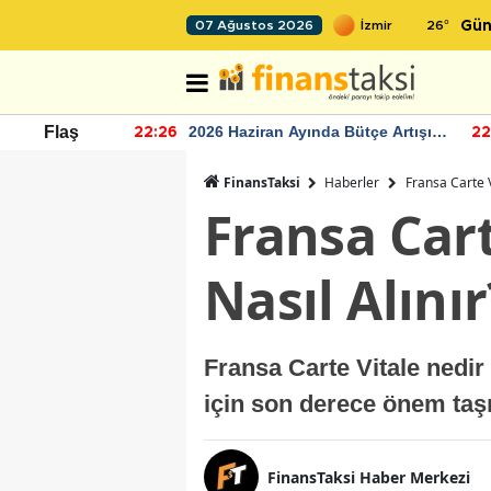
26
°
07 Ağustos 2026
Gün
r seviyesinin
2026 Haziran Ayında Bütçe Artışı
Flaş
22:26
22
Yaşandı
FinansTaksi
Haberler
Fransa Carte V
Fransa Cart
Nasıl Alınır
Fransa Carte Vitale nedir 
için son derece önem taşı
FinansTaksi Haber Merkezi