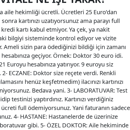
 aile hekimliği ücretli. Ücretleri 25 Euro’dan
sonra kartınızı uzatıyorsunuz ama parayı full
kredi kartı kabul etmiyor. Ya çek, ya nakit
ki bilgiyi sisteminde kontrol ediyor ve vizite
r. Ameli sizin para ödediğinizi bildiği için zamanı
hesabınıza geçiyor. Örnek: Doktor 30 euro idi.
1 Euroyu hesabınıza yatırıyor. 9 euroyu siz
2- ECZANE: Doktor size reçete verdi. Renkli
ulamasını henüz keşfetmedim) ilacınızı kartınızı
niyorsunuz. Bedava yani. 3- LABORATUVAR: Test
ip testinizi yaptırdınız. Kartınızı verdiğiniz
 ücreti full ödemiyorsunuz. Yani faturanın sadece
unuz. 4- HASTANE: Hastanelerde de üzerinize
boratuvar gibi. 5- ÖZEL DOKTOR: Aile hekiminde