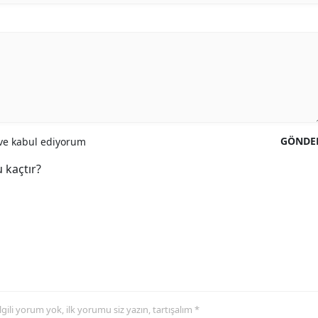
GÖNDE
e kabul ediyorum
 kaçtır?
 ilgili yorum yok, ilk yorumu siz yazın, tartışalım *