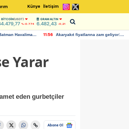
Künye
İletişim
ırım
BITCOIN
(USDT)
GRAM ALTIN
64.479,77
6.482,43
%-0.774
-0,21
Batman Havalimanı
Akaryakıt fiyatlarına zam geliyor:
11:56
 açıklamalarda
Yeni tarih açıklandı
şe Yarar
 kamet eden gurbetçiler
Abone Ol