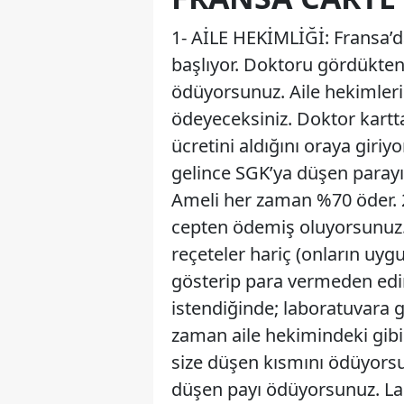
1- AİLE HEKİMLİĞİ: Fransa’da
başlıyor. Doktoru gördükten 
ödüyorsunuz. Aile hekimleri 
ödeyeceksiniz. Doktor kartta
ücretini aldığını oraya giriyo
gelince SGK’ya düşen parayı 
Ameli her zaman %70 öder. 2
cepten ödemiş oluyorsunuz. 
reçeteler hariç (onların uyg
gösterip para vermeden edi
istendiğinde; laboratuvara gid
zaman aile hekimindeki gibi
size düşen kısmını ödüyors
düşen payı ödüyorsunuz. La