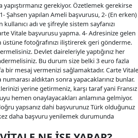
ma yapıştırmanız gerekiyor. Özetlemek gerekirse
 1- Şahsen yapılan Ameli başvurusu, 2- (En erken)
 kullanıcı adı ve şifreyle sistem sayfanızı
rte Vitale başvurusu yapma. 4- Adresinize gelen
üstüne fotoğrafınızı iliştirerek geri gönderme.
lisiniz. Devlet daireleriyle yaptığınız her
rmelisiniz. Bu durum size belki 3 euro fazla
fa bir mesaj vermenizi sağlamaktadır. Carte Vital
a numarası aldıktan sonra yapacaklarınız bunlar.
rinizi yerine getirmeniz, karşı taraf yani Fransız
uyu hemen onaylayacakları anlamına gelmiyor.
 doğru yapsanız dahi başvurunuz Türk olduğunuz
aç kez daha başvuru yenilemek durumunda
VITALE NE İŞE YARAR?