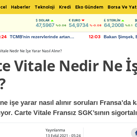
cel
Haberler
Teknoloji
Kredi
Eko Gündem
Borsa Ve Yat
DOLAR
EURO
STERLIN
47,5967
54,9734
64,2008
%0.06
%-0.08
%0.1
TCMB'nin rezervlerinde artan
Bakan Şimşek, 
:24
12:03
momentum devam ediyor
için umut verici
bulundu
itale Nedir Ne İşe Yarar Nasıl Alınır?
e Vitale Nedir Ne İ
?
ne işe yarar nasıl alınır soruları Fransa’da
yor. Carte Vitale Fransız SGK’sının sigortalı
Yayınlanma
13 Eylül 2021 - 05:24