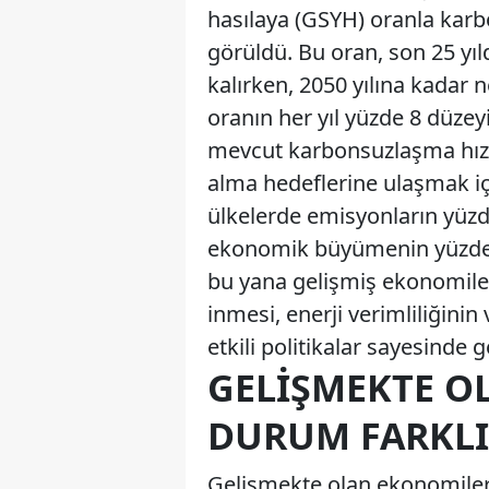
hasılaya (GSYH) oranla karb
görüldü. Bu oran, son 25 yı
kalırken, 2050 yılına kadar 
oranın her yıl yüzde 8 düzeyi
mevcut karbonsuzlaşma hızın
alma hedeflerine ulaşmak için
ülkelerde emisyonların yüzd
ekonomik büyümenin yüzde 1,
bu yana gelişmiş ekonomile
inmesi, enerji verimliliğin
etkili politikalar sayesinde g
GELIŞMEKTE O
DURUM FARKLI
Gelişmekte olan ekonomilerd