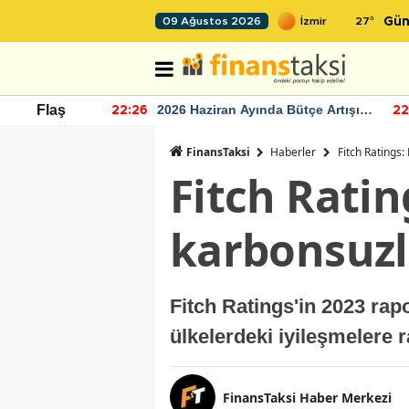
27
°
09 Ağustos 2026
Gün
r seviyesinin
2026 Haziran Ayında Bütçe Artışı
Flaş
22:26
22
Yaşandı
FinansTaksi
Haberler
Fitch Ratings
Fitch Rati
karbonsuzl
Fitch Ratings'in 2023 ra
ülkelerdeki iyileşmelere 
FinansTaksi Haber Merkezi