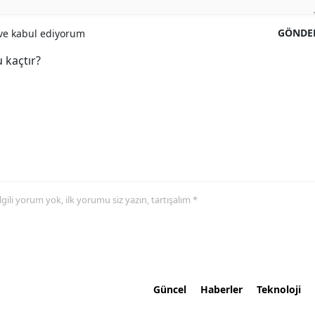
GÖNDE
e kabul ediyorum
 kaçtır?
 ilgili yorum yok, ilk yorumu siz yazın, tartışalım *
Güncel
Haberler
Teknoloji