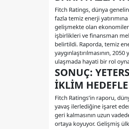
Fitch Ratings, dünya geneli
fazla temiz enerji yatırımın
gelişmekte olan ekonomileri
işbirlikleri ve finansman m
belirtildi. Raporda, temiz en
yaygınlaştırılmasının, 2050 
ulaşmada hayati bir rol oyna
SONUÇ: YETER
İKLIM HEDEFLE
Fitch Ratings’in raporu, d
yavaş ilerlediğine işaret e
geri kalmasının uzun vadede 
ortaya koyuyor. Gelişmiş ülk