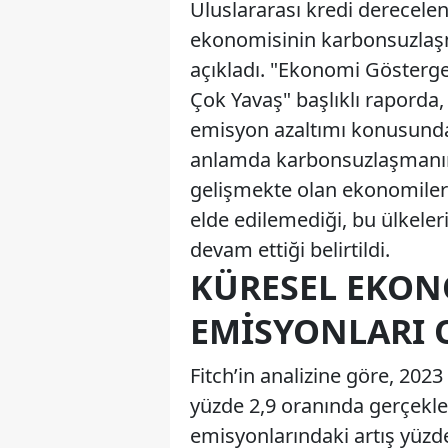
Uluslararası kredi derecele
ekonomisinin karbonsuzlaşm
açıkladı. "Ekonomi Gösterg
Çok Yavaş" başlıklı raporda,
emisyon azaltımı konusunda 
anlamda karbonsuzlaşmanın h
gelişmekte olan ekonomile
elde edilemediği, bu ülkeler
devam ettiği belirtildi.
KÜRESEL EKON
EMISYONLARI 
Fitch’in analizine göre, 20
yüzde 2,9 oranında gerçek
emisyonlarındaki artış yüzde 