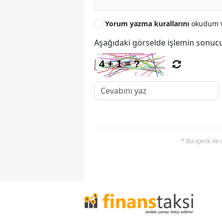
Yorum yazma kurallarını
okudum v
Aşağıdaki görselde işlemin sonucu
* Bu içerik ile