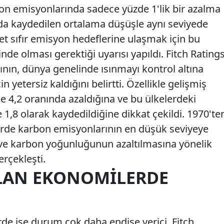
on emisyonlarında sadece yüzde 1'lik bir azalma
lda kaydedilen ortalama düşüşle aynı seviyede
net sıfır emisyon hedeflerine ulaşmak için bu
nde olması gerektiği uyarısı yapıldı. Fitch Ratings
ın, dünya genelinde ısınmayı kontrol altına
 yetersiz kaldığını belirtti. Özellikle gelişmiş
e 4,2 oranında azaldığına ve bu ülkelerdeki
8 olarak kaydedildiğine dikkat çekildi. 1970'te
rde karbon emisyonlarının en düşük seviyeye
in ve karbon yoğunluğunun azaltılmasına yönelik
erçekleşti.
LAN EKONOMILERDE
e ise durum çok daha endişe verici. Fitch