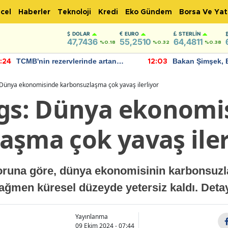
cel
Haberler
Teknoloji
Kredi
Eko Gündem
Borsa Ve Yat
DOLAR
EURO
STERLIN
47,7436
55,2510
64,4811
%0.18
%0.32
%0.38
TCMB'nin rezervlerinde artan
Bakan Şimşek, 
:24
12:03
momentum devam ediyor
için umut verici
bulundu
: Dünya ekonomisinde karbonsuzlaşma çok yavaş ilerliyor
ngs: Dünya ekonomi
aşma çok yavaş iler
poruna göre, dünya ekonomisinin karbonsuzl
rağmen küresel düzeyde yetersiz kaldı. Detay
Yayınlanma
09 Ekim 2024 - 07:44