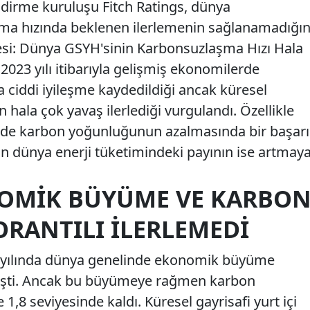
ndirme kuruluşu Fitch Ratings, dünya
a hızında beklenen ilerlemenin sağlanamadığın
esi: Dünya GSYH'sinin Karbonsuzlaşma Hızı Hala
 2023 yılı itibarıyla gelişmiş ekonomilerde
ciddi iyileşme kaydedildiği ancak küresel
ala çok yavaş ilerlediği vurgulandı. Özellikle
rde karbon yoğunluğunun azalmasında bir başarı
in dünya enerji tüketimindeki payının ise artmay
OMIK BÜYÜME VE KARBO
ORANTILI İLERLEMEDI
23 yılında dünya genelinde ekonomik büyüme
leşti. Ancak bu büyümeye rağmen karbon
1,8 seviyesinde kaldı. Küresel gayrisafi yurt içi