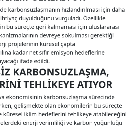
nde karbonsuzlaşmanın hızlandırılması için daha
a ihtiyaç duyulduğunu vurguladı. Özellikle
n bu süreçte geri kalmaması için uluslararası
ekanizmalarının devreye sokulması gerektiği
erji projelerinin küresel çapta
yılına kadar net sıfır emisyon hedeflerine
yacağı ifade edildi.
SIZ KARBONSUZLAŞMA,
RINI TEHLIKEYE ATIYOR
ünya ekonomisinin karbonsuzlaşma sürecinde
derken, gelişmekte olan ekonomilerin bu süreçte
küresel iklim hedeflerini tehlikeye atabileceğini
elerdeki enerji verimliliği ve karbon yoğunluğu