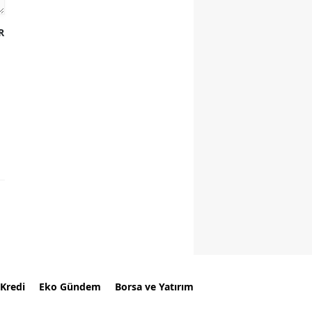
R
Kredi
Eko Gündem
Borsa ve Yatırım