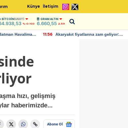
Künye
İletişim
ırım
BITCOIN
(USDT)
GRAM ALTIN
64.938,53
6.660,55
%-0.103
2,59
Batman Havalimanı
Akaryakıt fiyatlarına zam geliyor:
11:56
 açıklamalarda
Yeni tarih açıklandı
sinde
liyor
aşma hızı, gelişmiş
lar haberimizde...
Abone Ol