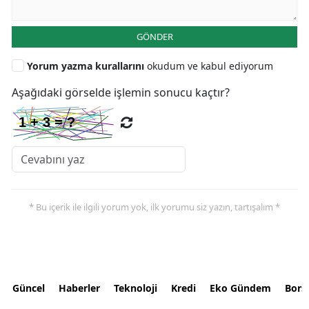
GÖNDER
Yorum yazma kurallarını
okudum ve kabul ediyorum
Aşağıdaki görselde işlemin sonucu kaçtır?
* Bu içerik ile ilgili yorum yok, ilk yorumu siz yazın, tartışalım *
Güncel
Haberler
Teknoloji
Kredi
Eko Gündem
Bors