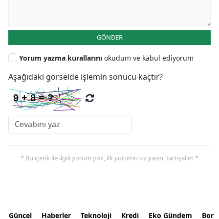
GÖNDER
Yorum yazma kurallarını
okudum ve kabul ediyorum
Aşağıdaki görselde işlemin sonucu kaçtır?
* Bu içerik ile ilgili yorum yok, ilk yorumu siz yazın, tartışalım *
Güncel
Haberler
Teknoloji
Kredi
Eko Gündem
Bors