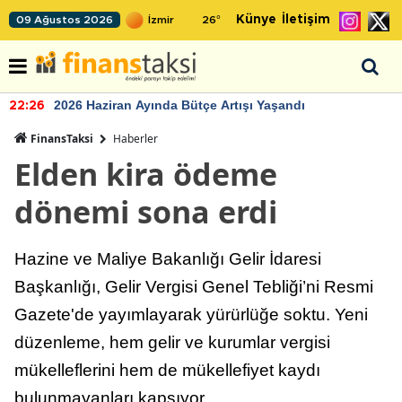
Künye
İletişim
09 Ağustos 2026
26
°
2026 Haziran Ayında Bütçe Artışı Yaşandı
22:26
FinansTaksi
Haberler
Elden kira ödeme
dönemi sona erdi
Hazine ve Maliye Bakanlığı Gelir İdaresi
Başkanlığı, Gelir Vergisi Genel Tebliği’ni Resmi
Gazete'de yayımlayarak yürürlüğe soktu. Yeni
düzenleme, hem gelir ve kurumlar vergisi
mükelleflerini hem de mükellefiyet kaydı
bulunmayanları kapsıyor