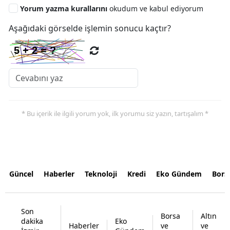
Yorum yazma kurallarını
okudum ve kabul ediyorum
Aşağıdaki görselde işlemin sonucu kaçtır?
* Bu içerik ile ilgili yorum yok, ilk yorumu siz yazın, tartışalım *
Güncel
Haberler
Teknoloji
Kredi
Eko Gündem
Bors
Son
Borsa
Altın
dakika
Eko
Haberler
ve
ve