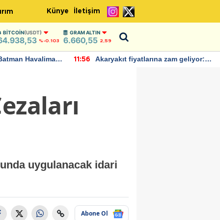
Künye
İletişim
ırım
BITCOIN
(USDT)
GRAM ALTIN
64.938,53
6.660,55
%-0.103
2,59
Batman Havalimanı
Akaryakıt fiyatlarına zam geliyor:
11:56
 açıklamalarda
Yeni tarih açıklandı
ezaları
umunda uygulanacak idari
Abone Ol