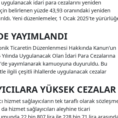
te uygulanacak idari para cezalarını yeniden
ı için belirlenen yüzde 43,93 oranındaki yeniden
rıldı. Yeni düzenlemeler, 1 Ocak 2025'te yürürlüğ
DE YAYIMLANDI
tronik Ticaretin Düzenlenmesi Hakkında Kanun'un
Yılında Uygulanacak Olan İdari Para Cezalarına
ete'de yayımlanarak kamuoyuna duyuruldu. Bu
e ilgili çeşitli ihlallerde uygulanacak cezalar
YICILARA YÜKSEK CEZALAR
 hizmet sağlayıcıların tek taraflı olarak sözleşm
da hizmet sağlayıcıları aleyhine ticari
rumunda 22 bin 807 lira ile 228 bin 71 lira arasınd