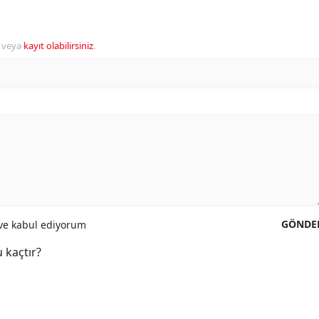
veya
kayıt olabilirsiniz
.
GÖNDE
e kabul ediyorum
 kaçtır?