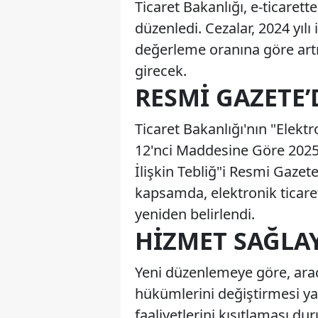
Ticaret Bakanlığı, e-ticaret
düzenledi. Cezalar, 2024 yıl
değerleme oranına göre artı
girecek.
RESMI GAZETE’
Ticaret Bakanlığı'nın "Elek
12'nci Maddesine Göre 2025 
İlişkin Tebliğ"i Resmi Gaz
kapsamda, elektronik ticaretl
yeniden belirlendi.
HIZMET SAĞLA
Yeni düzenlemeye göre, aracı
hükümlerini değiştirmesi ya 
faaliyetlerini kısıtlaması du