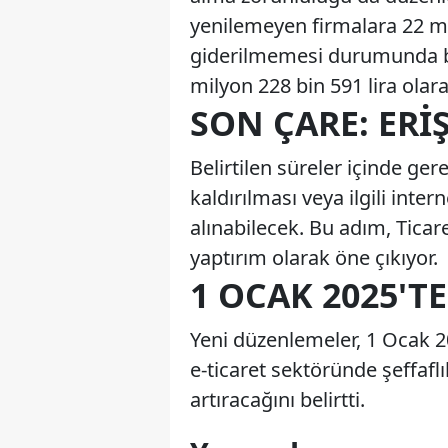
yenilemeyen firmalara 22 mil
giderilmemesi durumunda bu 
milyon 228 bin 591 lira olar
SON ÇARE: ERI
Belirtilen süreler içinde ge
kaldırılması veya ilgili inte
alınabilecek. Bu adım, Ticar
yaptırım olarak öne çıkıyor.
1 OCAK 2025'T
Yeni düzenlemeler, 1 Ocak 20
e-ticaret sektöründe şeffafl
artıracağını belirtti.