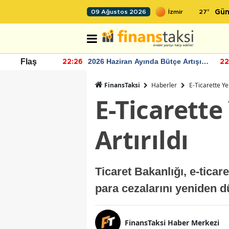
27
°
09 Ağustos 2026
Gün
r seviyesinin
2026 Haziran Ayında Bütçe Artışı
Flaş
22:26
22
Yaşandı
FinansTaksi
Haberler
E-Ticarette Ye
E-Ticarette
Artırıldı
Ticaret Bakanlığı, e-tica
para cezalarını yeniden d
FinansTaksi Haber Merkezi