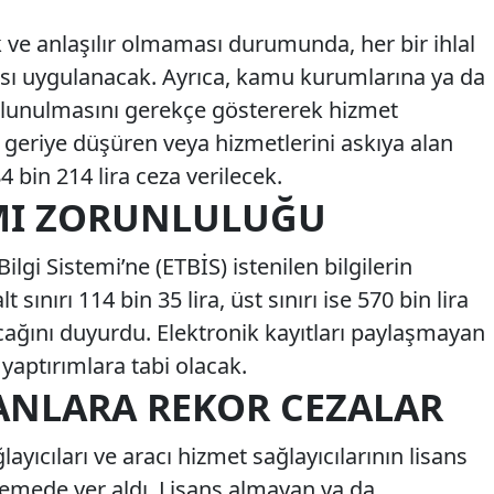
k ve anlaşılır olmaması durumunda, her bir ihlal
zası uygulanacak. Ayrıca, kamu kurumlarına ya da
ulunulmasını gerekçe göstererek hizmet
a geriye düşüren veya hizmetlerini askıya alan
4 bin 214 lira ceza verilecek.
IMI ZORUNLULUĞU
ilgi Sistemi’ne (ETBİS) istenilen bilgilerin
nırı 114 bin 35 lira, üst sınırı ise 570 bin lira
cağını duyurdu. Elektronik kayıtları paylaşmayan
 yaptırımlara tabi olacak.
ANLARA REKOR CEZALAR
layıcıları ve aracı hizmet sağlayıcılarının lisans
emede yer aldı. Lisans almayan ya da