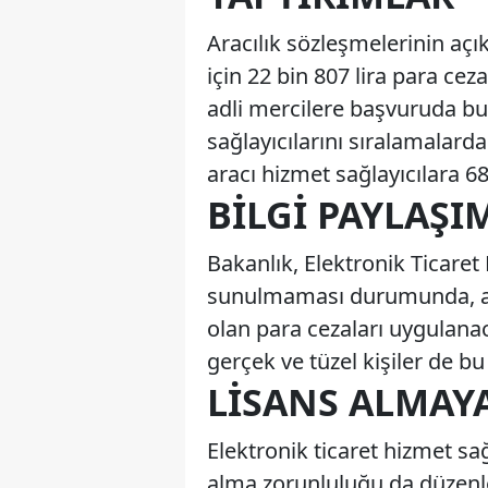
Aracılık sözleşmelerinin açı
için 22 bin 807 lira para ce
adli mercilere başvuruda b
sağlayıcılarını sıralamalard
aracı hizmet sağlayıcılara 68
BILGI PAYLAŞ
Bakanlık, Elektronik Ticaret B
sunulmaması durumunda, alt sı
olan para cezaları uygulana
gerçek ve tüzel kişiler de bu
LISANS ALMAY
Elektronik ticaret hizmet sağ
alma zorunluluğu da düzenl