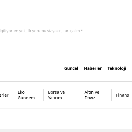
 ilgili yorum yok, ilk yorumu siz yazın, tartışalım *
Güncel
Haberler
Teknoloji
Eko
Borsa ve
Altın ve
rler
Finans
Gündem
Yatırım
Döviz