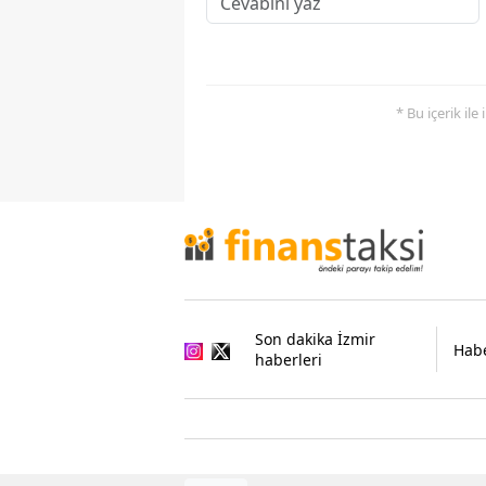
* Bu içerik ile
Son dakika İzmir
Habe
haberleri