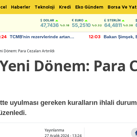
cel
Haberler
Teknoloji
Kredi
Eko Gündem
Borsa Ve Yat
DOLAR
EURO
STERLIN
47,7436
55,2510
64,4811
%0.18
%0.32
%0.38
TCMB'nin rezervlerinde artan
Bakan Şimşek, 
:24
12:03
momentum devam ediyor
için umut verici
bulundu
ni Dönem: Para Cezaları Artırıldı
 Yeni Dönem: Para C
rette uyulması gereken kuralların ihlali dur
üzenledi.
Yayınlanma
27 Aralık 2024 - 13:24