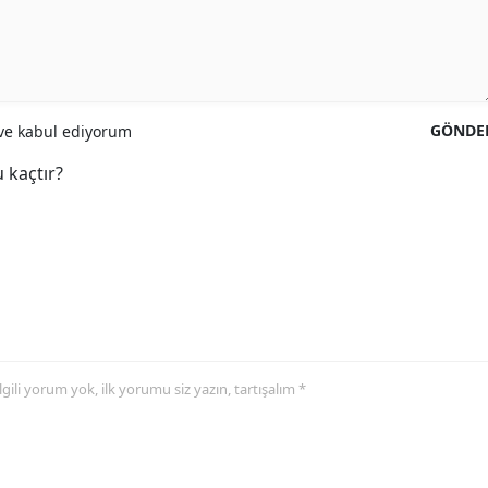
GÖNDE
e kabul ediyorum
 kaçtır?
 ilgili yorum yok, ilk yorumu siz yazın, tartışalım *