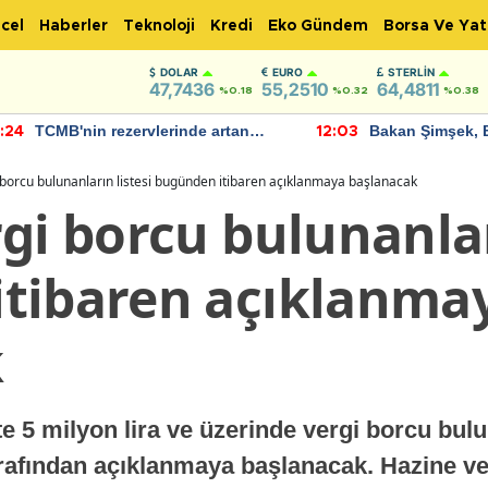
cel
Haberler
Teknoloji
Kredi
Eko Gündem
Borsa Ve Yat
DOLAR
EURO
STERLIN
47,7436
55,2510
64,4811
%0.18
%0.32
%0.38
TCMB'nin rezervlerinde artan
Bakan Şimşek, 
:24
12:03
momentum devam ediyor
için umut verici
bulundu
 borcu bulunanların listesi bugünden itibaren açıklanmaya başlanacak
gi borcu bulunanlar
tibaren açıklanma
k
e 5 milyon lira ve üzerinde vergi borcu bul
 tarafından açıklanmaya başlanacak. Hazine ve