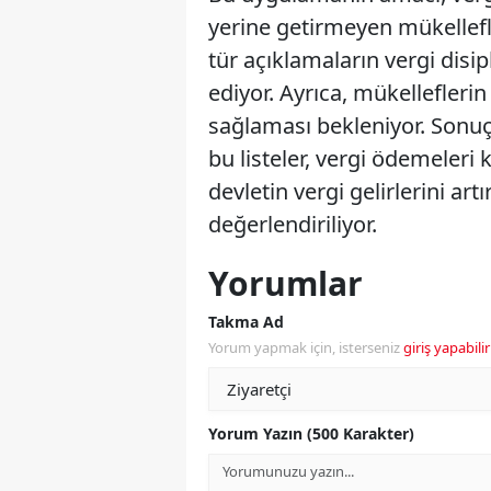
yerine getirmeyen mükellefl
tür açıklamaların vergi disi
ediyor. Ayrıca, mükellefleri
sağlaması bekleniyor. Sonu
bu listeler, vergi ödemele
devletin vergi gelirlerini ar
değerlendiriliyor.
Yorumlar
Takma Ad
Yorum yapmak için, isterseniz
giriş yapabilir
Yorum Yazın (500 Karakter)