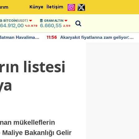
Künye
İletişim
ırım
BITCOIN
(USDT)
GRAM ALTIN
64.912,00
6.660,55
%0.878
2,59
Batman Havalimanı
Akaryakıt fiyatlarına zam geliyor:
11:56
 açıklamalarda
Yeni tarih açıklandı
ın listesi
ya
unan mükelleflerin
 Maliye Bakanlığı Gelir