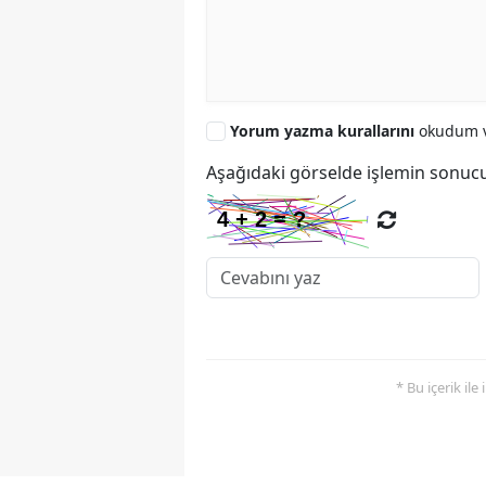
Yorum yazma kurallarını
okudum v
Aşağıdaki görselde işlemin sonucu
* Bu içerik ile