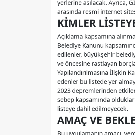
yerlerine asılacak. Ayrıca, G
arasında resmi internet sit
KIMLER LISTEY
Açıklama kapsamına alınmaya
Belediye Kanunu kapsamında
edilenler, büyükşehir beledi
ve öncesine rastlayan borçla
Yapılandırılmasına İlişkin 
edenler bu listede yer alm
2023 depremlerinden etkilene
sebep kapsamında oldukları i
listeye dahil edilmeyecek.
AMAÇ VE BEKL
Bu uygulamanın amacı, vergi