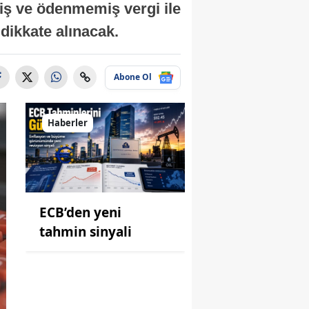
miş ve ödenmemiş vergi ile
ı dikkate alınacak.
Abone Ol
Haberler
ECB’den yeni
tahmin sinyali