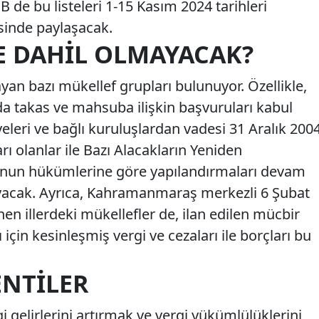
İB de bu listeleri 1-15 Kasım 2024 tarihleri
esinde paylaşacak.
E DAHIL OLMAYACAK?
n bazı mükellef grupları bulunuyor. Özellikle,
 takas ve mahsuba ilişkin başvuruları kabul
yeleri ve bağlı kuruluşlardan vadesi 31 Aralık 200
rı olanlar ile Bazı Alacakların Yeniden
Kanun hükümlerine göre yapılandırmaları devam
ayacak. Ayrıca, Kahramanmaraş merkezli 6 Şubat
n illerdeki mükellefler de, ilan edilen mücbir
çin kesinleşmiş vergi ve cezaları ile borçları bu
ENTILER
 gelirlerini artırmak ve vergi yükümlülüklerini