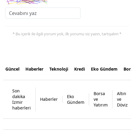
* Bu içerik ile ilgili yorum yok, ilk yorumu siz yazın, tartışalım *
Güncel
Haberler
Teknoloji
Kredi
Eko Gündem
Bors
Son
Borsa
Altın
dakika
Eko
Haberler
ve
ve
İzmir
Gündem
Yatırım
Döviz
haberleri