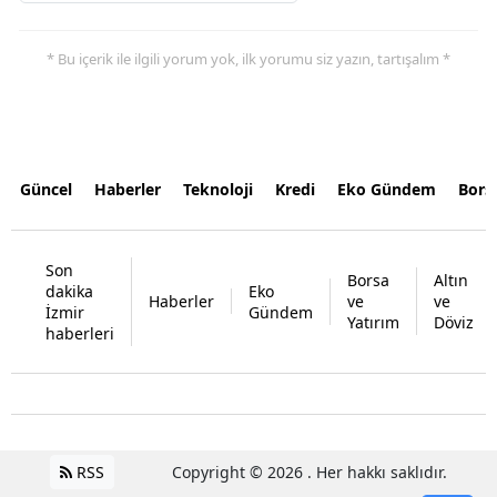
* Bu içerik ile ilgili yorum yok, ilk yorumu siz yazın, tartışalım *
Güncel
Haberler
Teknoloji
Kredi
Eko Gündem
Bors
Son
Borsa
Altın
dakika
Eko
Haberler
ve
ve
İzmir
Gündem
Yatırım
Döviz
haberleri
RSS
Copyright © 2026 . Her hakkı saklıdır.