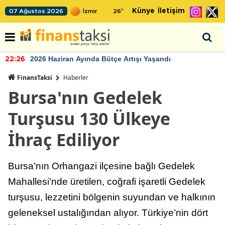
Künye
İletişim
07 Ağustos 2026
26
°
2026 Haziran Ayında Bütçe Artışı Yaşandı
22:26
FinansTaksi
Haberler
Bursa'nın Gedelek
Turşusu 130 Ülkeye
İhraç Ediliyor
Bursa’nın Orhangazi ilçesine bağlı Gedelek
Mahallesi’nde üretilen, coğrafi işaretli Gedelek
turşusu, lezzetini bölgenin suyundan ve halkının
geleneksel ustalığından alıyor. Türkiye’nin dört