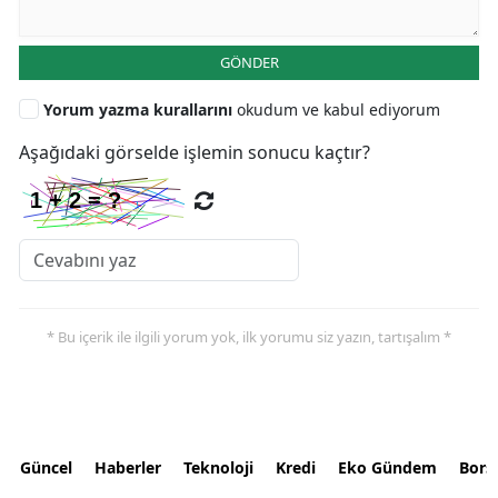
GÖNDER
Yorum yazma kurallarını
okudum ve kabul ediyorum
Aşağıdaki görselde işlemin sonucu kaçtır?
* Bu içerik ile ilgili yorum yok, ilk yorumu siz yazın, tartışalım *
Güncel
Haberler
Teknoloji
Kredi
Eko Gündem
Bors