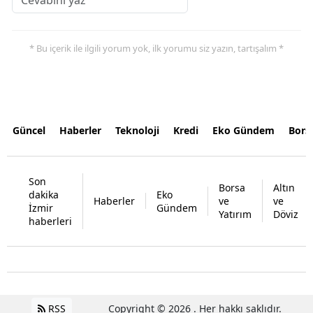
* Bu içerik ile ilgili yorum yok, ilk yorumu siz yazın, tartışalım *
Güncel
Haberler
Teknoloji
Kredi
Eko Gündem
Bors
Son
Borsa
Altın
dakika
Eko
Haberler
ve
ve
İzmir
Gündem
Yatırım
Döviz
haberleri
RSS
Copyright © 2026 . Her hakkı saklıdır.