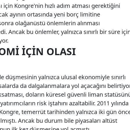
ı için Kongre'nin hızlı adım atması gerektiğini
cak ayının ortasında yeni borç limitine
n sonra olağanüstü önlemlerin alınması
. Ancak bu önlemler, yalnızca sınırlı bir süre içi
yor.
OMI İÇIN OLASI
e düşmesinin yalnızca ulusal ekonomiyle sınırlı
alarda da dalgalanmalara yol açacağını belirtiyor
satması, doların küresel güvenli liman statüsün
yatırımcıların risk iştahını azaltabilir. 2011 yılında
 Kongre, temerrüt tarihinden yalnızca iki gün önc
almıştı. Ancak bu durum bile piyasaları altüst
nun ilk kez düşmesine yol açmıştı.