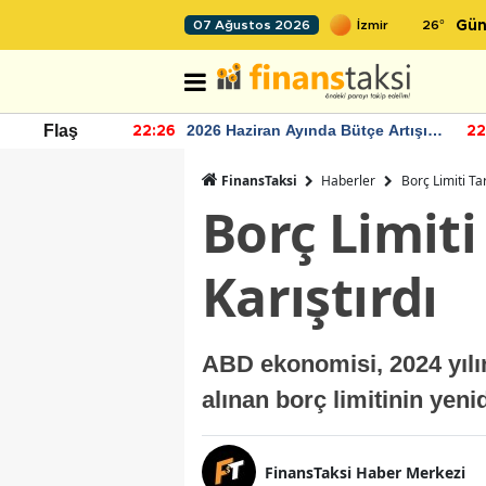
26
°
07 Ağustos 2026
Gün
r seviyesinin
2026 Haziran Ayında Bütçe Artışı
Flaş
22:26
22
Yaşandı
FinansTaksi
Haberler
Borç Limiti Ta
Borç Limit
Karıştırdı
ABD ekonomisi, 2024 yılın
alınan borç limitinin yen
FinansTaksi Haber Merkezi