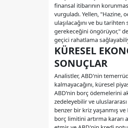
finansal itibarının korunmas
vurguladı. Yellen, "Hazine, o
ulaşılacağını ve bu tarihte
gerekeceğini öngörüyor," dedi
geçici rahatlama sağlayabili
KÜRESEL EKON
SONUÇLAR
Analistler, ABD'nin temerrüd
kalmayacağını, küresel piyas
ABD’nin borç ödemelerini ak
zedeleyebilir ve uluslararası 
benzer bir kriz yaşanmış ve
borç limitini artırma kararı 
etmiş ve ABD'nin kredi notu