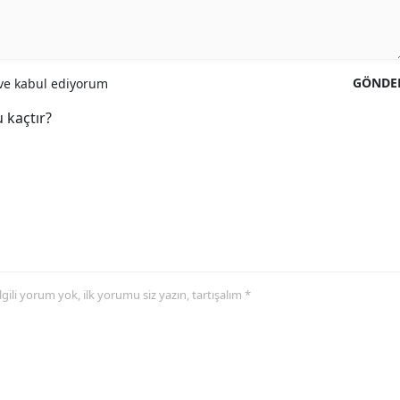
GÖNDE
e kabul ediyorum
 kaçtır?
 ilgili yorum yok, ilk yorumu siz yazın, tartışalım *