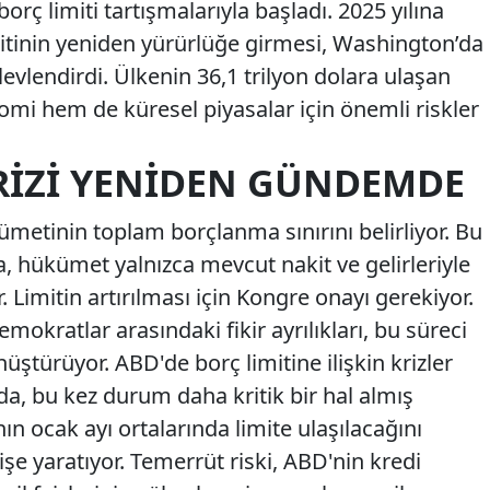
rç limiti tartışmalarıyla başladı. 2025 yılına
mitinin yeniden yürürlüğe girmesi, Washington’da
levlendirdi. Ülkenin 36,1 trilyon dolara ulaşan
mi hem de küresel piyasalar için önemli riskler
KRIZI YENIDEN GÜNDEMDE
ümetinin toplam borçlanma sınırını belirliyor. Bu
, hükümet yalnızca mevcut nakit ve gelirleriyle
 Limitin artırılması için Kongre onayı gerekiyor.
okratlar arasındaki fikir ayrılıkları, bu süreci
nüştürüyor. ABD'de borç limitine ilişkin krizler
a, bu kez durum daha kritik bir hal almış
n ocak ayı ortalarında limite ulaşılacağını
e yaratıyor. Temerrüt riski, ABD'nin kredi