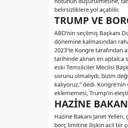
notunun düşürülmesine, tah
belirsizliklere yol açabilir.
TRUMP VE BORÇ
ABD’nin seçilmiş Başkanı D
dönemine kalmasından rahat
2023'te Kongre tarafından 
tarihinde alınan en aptalca 
eski Temsilciler Meclisi Baş
sorunu olmalıydı, bizim değ
kalıyoruz,” dedi. Kongre'nin
eklememesi, Trump’ın eleştir
HAZINE BAKAN
Hazine Bakanı Janet Yellen,
borç limitine ilişkin acil bi