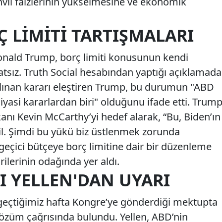
vil faizlerinin yükselmesine ve ekonomik
 LIMITI TARTIŞMALARI
onald Trump, borç limiti konusunun kendi
sız. Truth Social hesabından yaptığı açıklamada
alınan kararı eleştiren Trump, bu durumun "ABD
siyasi kararlardan biri" olduğunu ifade etti. Trump
kanı Kevin McCarthy’yi hedef alarak, “Bu, Biden’ın
il. Şimdi bu yükü biz üstlenmek zorunda
 geçici bütçeye borç limitine dair bir düzenleme
ilerinin odağında yer aldı.
I YELLEN'DAN UYARI
 geçtiğimiz hafta Kongre’ye gönderdiği mektupta
r çözüm çağrısında bulundu. Yellen, ABD’nin