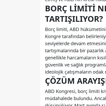
BORÇ LIMITI N
TARTIŞILIYOR?
Borç limiti, ABD hükümetinin 
Kongre tarafından belirlen
seviyelerde devam etmesini s
tartışmalarında bir pazarlık 
genellikle harcamaların kıs
güvenlik ve sağlık programla
ideolojik çatışmaların odak 
ÇÖZÜM ARAYIŞ
ABD Kongresi, borç limiti kr
müdahalede bulundu. Ancak
düşünülüyor. Mart ayında sü