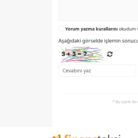
Yorum yazma kurallarını
okudum v
Aşağıdaki görselde işlemin sonucu
* Bu içerik ile