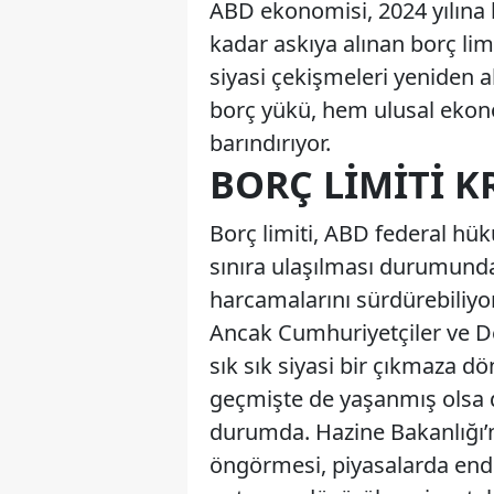
ABD ekonomisi, 2024 yılına bo
kadar askıya alınan borç li
siyasi çekişmeleri yeniden a
borç yükü, hem ulusal ekono
barındırıyor.
BORÇ LIMITI 
Borç limiti, ABD federal hük
sınıra ulaşılması durumunda
harcamalarını sürdürebiliyor.
Ancak Cumhuriyetçiler ve Dem
sık sık siyasi bir çıkmaza dö
geçmişte de yaşanmış olsa d
durumda. Hazine Bakanlığı’nı
öngörmesi, piyasalarda endiş