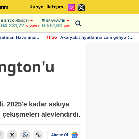
Künye
İletişim
ırım
BITCOIN
(USDT)
GRAM ALTIN
64.231,72
6.551,90
%-0.987
0,91
Batman Havalimanı
Akaryakıt fiyatlarına zam geliyor:
11:56
 açıklamalarda
Yeni tarih açıklandı
ington'u
i. 2025'e kadar askıya
 çekişmeleri alevlendirdi.
Abone Ol