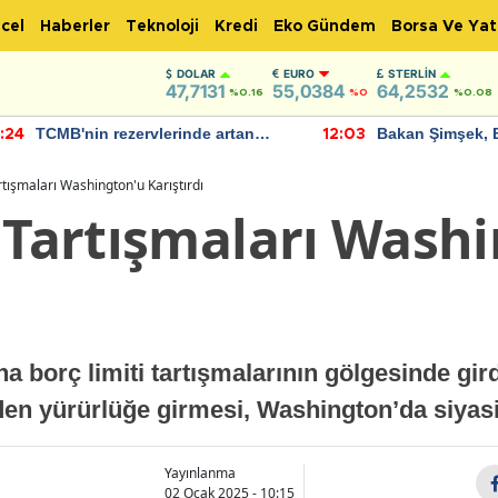
cel
Haberler
Teknoloji
Kredi
Eko Gündem
Borsa Ve Yat
DOLAR
EURO
STERLIN
47,7131
55,0384
64,2532
%0.16
%0
%0.08
TCMB'nin rezervlerinde artan
Bakan Şimşek, 
:24
12:03
momentum devam ediyor
için umut verici
bulundu
rtışmaları Washington'u Karıştırdı
i Tartışmaları Wash
a borç limiti tartışmalarının gölgesinde gird
iden yürürlüğe girmesi, Washington’da siyasi
Yayınlanma
02 Ocak 2025 - 10:15