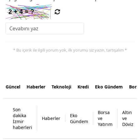
* Bu içerik ile ilgili yorum yok, ilk yorumu siz yazın, tartışalım *
Güncel
Haberler
Teknoloji
Kredi
Eko Gündem
Bors
Son
Borsa
Altın
dakika
Eko
Haberler
ve
ve
İzmir
Gündem
Yatırım
Döviz
haberleri