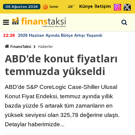
Künye
İletişim
06 Ağustos 2026
26
°
2026 Haziran Ayında Bütçe Artışı Yaşandı
22:26
FinansTaksi
Haberler
ABD'de konut fiyatları
temmuzda yükseldi
ABD'de S&P CoreLogic Case-Shiller Ulusal
Konut Fiyat Endeksi, temmuz ayında yıllık
bazda yüzde 5 artarak tüm zamanların en
yüksek seviyesi olan 325,78 değerine ulaştı.
Detaylar haberimizde...