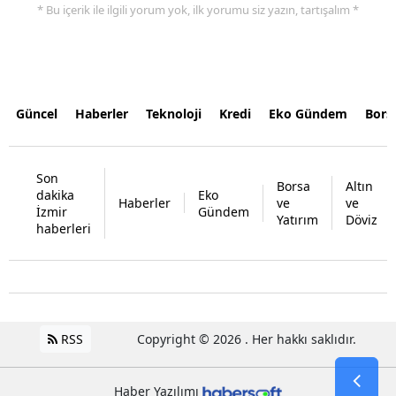
* Bu içerik ile ilgili yorum yok, ilk yorumu siz yazın, tartışalım *
Güncel
Haberler
Teknoloji
Kredi
Eko Gündem
Bors
Son
Borsa
Altın
dakika
Eko
Haberler
ve
ve
İzmir
Gündem
Yatırım
Döviz
haberleri
RSS
Copyright © 2026 . Her hakkı saklıdır.
Haber Yazılımı