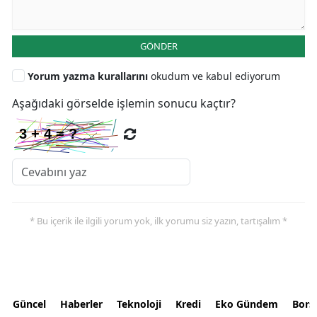
GÖNDER
Yorum yazma kurallarını
okudum ve kabul ediyorum
Aşağıdaki görselde işlemin sonucu kaçtır?
* Bu içerik ile ilgili yorum yok, ilk yorumu siz yazın, tartışalım *
Güncel
Haberler
Teknoloji
Kredi
Eko Gündem
Bors