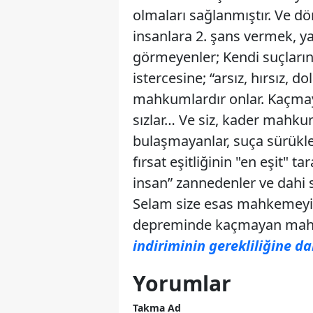
olmaları sağlanmıştır. Ve d
insanlara 2. şans vermek, yar
görmeyenler; Kendi suçların
istercesine; “arsız, hırsız, do
mahkumlardır onlar. Kaçmayan
sızlar… Ve siz, kader mahku
bulaşmayanlar, suça sürükle
fırsat eşitliğinin "en eşit" ta
insan” zannedenler ve dahi s
Selam size esas mahkemeyi 
depreminde kaçmayan mah
indiriminin gerekliliğine da
Yorumlar
Takma Ad