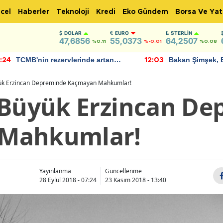
cel
Haberler
Teknoloji
Kredi
Eko Gündem
Borsa Ve Yat
DOLAR
EURO
STERLIN
47,6856
55,0373
64,2507
%0.11
%-0.01
%0.08
TCMB'nin rezervlerinde artan
Bakan Şimşek, 
:24
12:03
momentum devam ediyor
için umut verici
bulundu
ük Erzincan Depreminde Kaçmayan Mahkumlar!
 Büyük Erzincan D
Mahkumlar!
Yayınlanma
Güncellenme
28 Eylül 2018 - 07:24
23 Kasım 2018 - 13:40