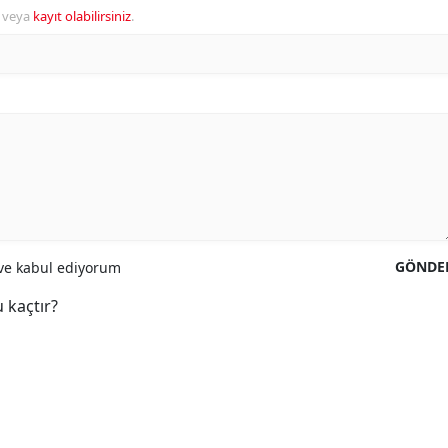
veya
kayıt olabilirsiniz
.
GÖNDE
e kabul ediyorum
 kaçtır?