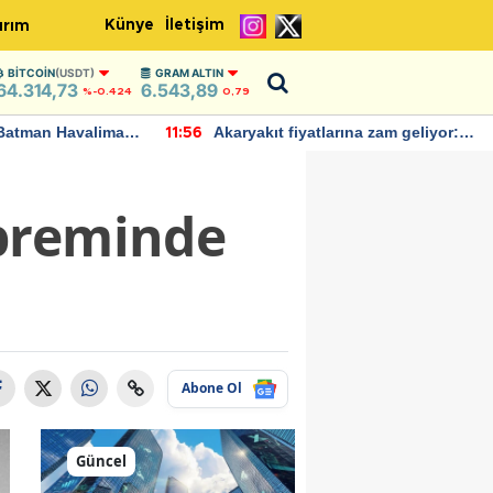
Künye
İletişim
ırım
BITCOIN
(USDT)
GRAM ALTIN
64.314,73
6.543,89
%-0.424
0,79
Batman Havalimanı
Akaryakıt fiyatlarına zam geliyor:
11:56
 açıklamalarda
Yeni tarih açıklandı
epreminde
Abone Ol
Güncel