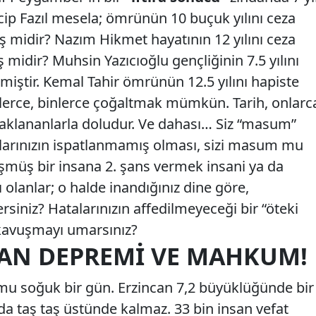
ip Fazıl mesela; ömrünün 10 buçuk yılını ceza
ş midir? Nazım Hikmet hayatının 12 yılını ceza
 midir? Muhsin Yazıcıoğlu gençliğinin 7.5 yılını
miştir. Kemal Tahir ömrünün 12.5 yılını hapiste
üzlerce, binlerce çoğaltmak mümkün. Tarih, onlarc
a aklananlarla doludur. Ve dahası… Siz “masum”
larınızın ispatlanmamış olması, sizi masum mu
şmüş bir insana 2. şans vermek insani ya da
şı olanlar; o halde inandığınız dine göre,
tersiniz? Hatalarınızın affedilmeyeceği bir “öteki
 kavuşmayı umarsınız?
AN DEPREMI VE MAHKUM!
 mu soğuk bir gün. Erzincan 7,2 büyüklüğünde bir
’da taş taş üstünde kalmaz. 33 bin insan vefat