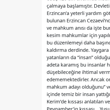
çalmaya başlamıştır. Devletin 
Erzincan’a yeterli yardım gö
bulunan Erzincan Cezaevi’n
ve mahkum anısı da işte bura
kesim mahkumlar için yapılm
bu düzenlemeyi daha başınd
kaldırma derdinde. Yaygara
yatanların da “insan” old
adeta karamış bu insanlar h
düşebileceğine ihtimal ver
edememektedirler. Ancak onl
mahkum adayı olduğunu” v
içinde temiz bir insan yattığ
Kerim’de kıssası anlatılan v
Peygamber’in kıssası… Yusu