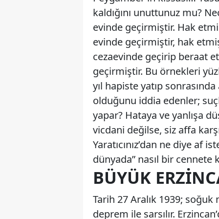
kaldığını unuttunuz mu? Nec
evinde geçirmiştir. Hak etmi
evinde geçirmiştir, hak etmiş
cezaevinde geçirip beraat et
geçirmiştir. Bu örnekleri y
yıl hapiste yatıp sonrasınd
olduğunu iddia edenler; suç
yapar? Hataya ve yanlışa dü
vicdani değilse, siz affa kar
Yaratıcınız’dan ne diye af is
dünyada” nasıl bir cennete
BÜYÜK ERZINC
Tarih 27 Aralık 1939; soğuk
deprem ile sarsılır. Erzincan