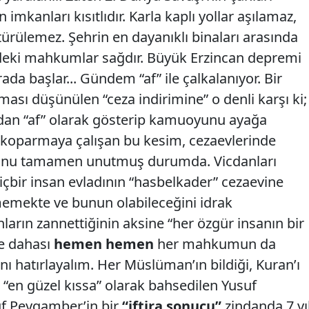
imkanları kısıtlıdır. Karla kaplı yollar aşılamaz,
türülemez. Şehrin en dayanıklı binaları arasında
deki mahkumlar sağdır. Büyük Erzincan depremi
da başlar... Gündem “af” ile çalkalanıyor. Bir
ası düşünülen “ceza indirimine” o denli karşı ki;
an “af” olarak gösterip kamuoyunu ayağa
 koparmaya çalışan bu kesim, cezaevlerinde
uğunu tamamen unutmuş durumda. Vicdanları
içbir insan evladının “hasbelkader” cezaevine
memekte ve bunun olabileceğini idrak
arın zannettiğinin aksine “her özgür insanın bir
e dahası
hemen hemen
her mahkumun da
ını hatırlayalım. Her Müslüman’ın bildiği, Kuran’ı
e “en güzel kıssa” olarak bahsedilen Yusuf
f Peygamber’in bir
“iftira sonucu”
zindanda 7 yı