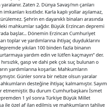
 yaralanır. Zaten 2. Dünya Savaşı’nın çanları
imkanları kısıtlıdır. Karla kaplı yollar aşılamaz,
türülemez. Şehrin en dayanıklı binaları arasında
deki mahkumlar sağdır. Büyük Erzincan depremi
rada başlar... Dönemin Erzincan Cumhuriyet
rı toplar ve yardımlarına ihtiyaç duyduklarını
, depremde yıkılan 100 binden fazla binanın
 kurtarmaya yardım edin ve lütfen kaçmayın” der.
ırsızlık, gasp ve dahi pek çok suç bulunan o
rın yardımlarına koşarlar. Mahkumların
aşmıştır. Günler sonra bir nebze olsun yaralar
ahkumların desteğine ihtiyaç kalmamıştır. Sayım
irar etmemiştir. Bu durum Cumhurbaşkanı İsmet
Depremden 1 yıl sonra Türkiye Büyük Millet
sa ile özel af ilan edilmiş ve mahkumların tahliye