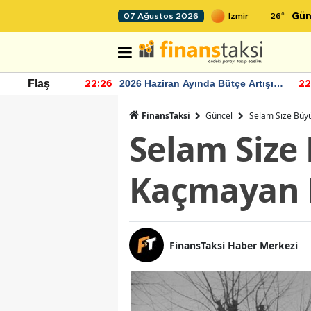
26
°
07 Ağustos 2026
Gün
r seviyesinin
2026 Haziran Ayında Bütçe Artışı
Flaş
22:26
22
Yaşandı
FinansTaksi
Güncel
Selam Size Büy
Selam Size
Kaçmayan 
FinansTaksi Haber Merkezi