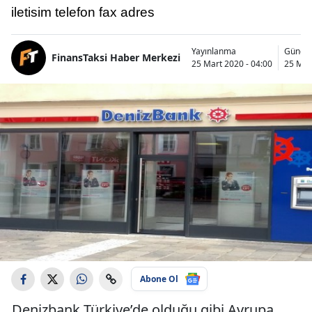
iletisim telefon fax adres
Yayınlanma
Günce
FinansTaksi Haber Merkezi
25 Mart 2020 - 04:00
25 Mar
Abone Ol
Denizbank Türkiye’de olduğu gibi Avrupa