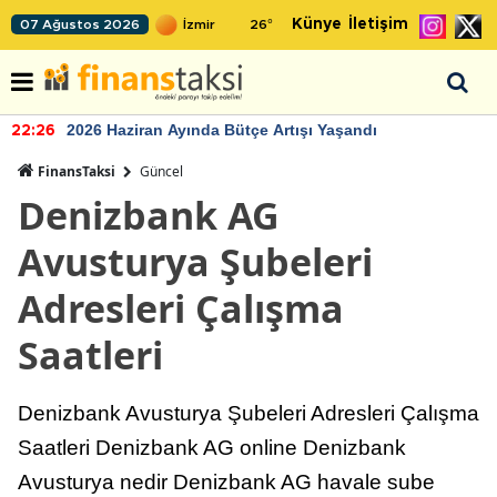
Künye
İletişim
07 Ağustos 2026
26
°
TCMB'nin rezervlerinde artan momentum devam ediyor
22:24
FinansTaksi
Güncel
Denizbank AG
Avusturya Şubeleri
Adresleri Çalışma
Saatleri
Denizbank Avusturya Şubeleri Adresleri Çalışma
Saatleri Denizbank AG online Denizbank
Avusturya nedir Denizbank AG havale sube