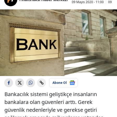
09 Mayıs 2020 - 11:00
09 Ma
Abone Ol
Bankacılık sistemi geliştikçe insanların
bankalara olan güvenleri arttı. Gerek
güvenlik nedenleriyle ve gerekse getiri