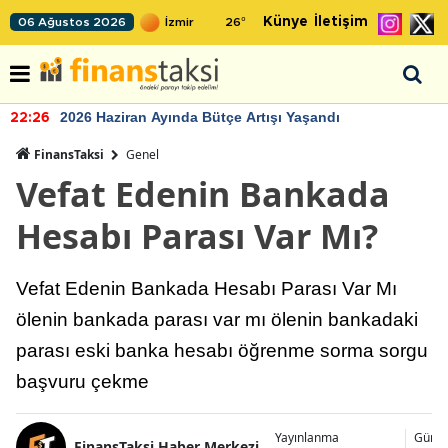
Künye
İletişim
06 Ağustos 2026
26
°
2026 Haziran Ayında Bütçe Artışı Yaşandı
22:26
FinansTaksi
Genel
Vefat Edenin Bankada
Hesabı Parası Var Mı?
Vefat Edenin Bankada Hesabı Parası Var Mı
ölenin bankada parası var mı ölenin bankadaki
parası eski banka hesabı öğrenme sorma sorgu
başvuru çekme
Yayınlanma
Günce
FinansTaksi Haber Merkezi