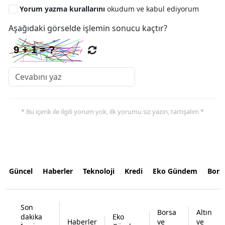
Yorum yazma kurallarını
okudum ve kabul ediyorum
Aşağıdaki görselde işlemin sonucu kaçtır?
* Bu içerik ile ilgili yorum yok, ilk yorumu siz yazın, tartışalım *
Güncel
Haberler
Teknoloji
Kredi
Eko Gündem
Bors
Son
Borsa
Altın
dakika
Eko
Haberler
ve
ve