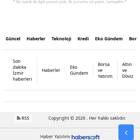
* Bu içerik ile ilgili yorum yok, ilk yorumu siz yazın, tartışalım *
Güncel
Haberler
Teknoloji
Kredi
Eko Gündem
Bors
Son
Borsa
Altın
dakika
Eko
Haberler
ve
ve
İzmir
Gündem
Yatırım
Döviz
haberleri
RSS
Copyright © 2026 . Her hakkı saklıdır.
Haber Yazılımı