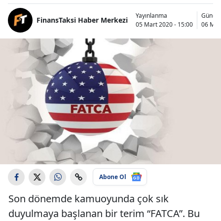
Yayınlanma
Günce
FinansTaksi Haber Merkezi
05 Mart 2020 - 15:00
06 Mar
Abone Ol
Son dönemde kamuoyunda çok sık
duyulmaya başlanan bir terim “FATCA”. Bu