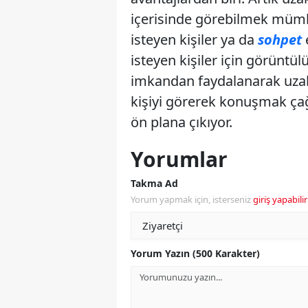
içerisinde görebilmek mümk
isteyen kişiler ya da
sohpet
e
isteyen kişiler için görüntü
imkandan faydalanarak uzak 
kişiyi görerek konuşmak çağı
ön plana çıkıyor.
Yorumlar
Takma Ad
Yorum yapmak için, isterseniz
giriş yapabilir
Yorum Yazın (500 Karakter)