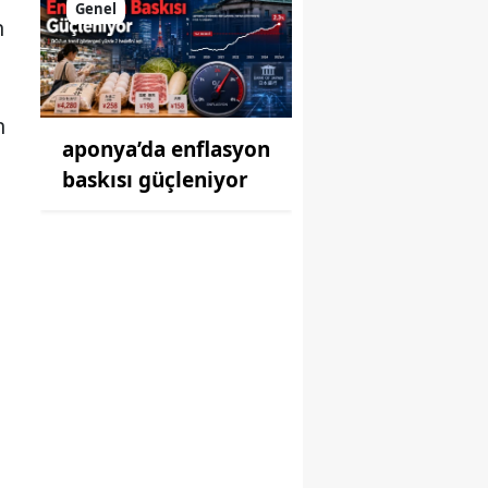
Genel
n
n
aponya’da enflasyon
baskısı güçleniyor