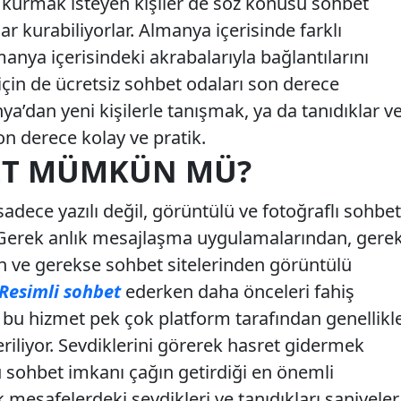
k kurmak isteyen kişiler de söz konusu sohbet
r kurabiliyorlar. Almanya içerisinde farklı
manya içerisindeki akrabalarıyla bağlantılarını
için de ücretsiz sohbet odaları son derece
ya’dan yeni kişilerle tanışmak, ya da tanıdıklar v
n derece kolay ve pratik.
BET MÜMKÜN MÜ?
 sadece yazılı değil, görüntülü ve fotoğraflı sohbet
. Gerek anlık mesajlaşma uygulamalarından, gere
 ve gerekse sohbet sitelerinden görüntülü
Resimli sohbet
ederken daha önceleri fahiş
k bu hizmet pek çok platform tarafından genellikl
riliyor. Sevdiklerini görerek hasret gidermek
lü sohbet imkanı çağın getirdiği en önemli
k mesafelerdeki sevdikleri ve tanıdıkları saniyeler