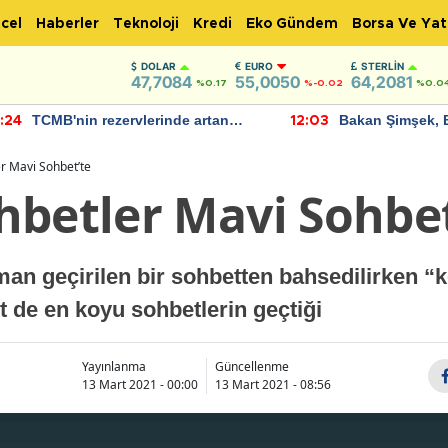
cel
Haberler
Teknoloji
Kredi
Eko Gündem
Borsa Ve Yat
DOLAR
EURO
STERLIN
47,7084
55,0050
64,2081
%0.17
%-0.02
%0.0
TCMB'nin rezervlerinde artan
Bakan Şimşek, 
:24
12:03
momentum devam ediyor
için umut verici
bulundu
r Mavi Sohbet’te
hbetler Mavi Sohbet
an geçirilen bir sohbetten bahsedilirken “k
et de en koyu sohbetlerin geçtiği
Yayınlanma
Güncellenme
13 Mart 2021 - 00:00
13 Mart 2021 - 08:56