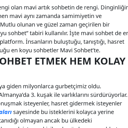
ngi olan mavi artık sohbetin de rengi. Dinginliği
linen mavi aynı zamanda samimiyetin ve
 Mutlu olunan ve güzel zaman geçirilen bir
u sohbet” tabiri kullanılır. İşte mavi sohbet de e
platform. İnsanların buluştuğu, tanıştığı, hasret
duğu en koyu sohbetler Mavi Sohbet’te.
SOHBET ETMEK HEM KOLAY
ya giden milyonlarca gurbetçimiz oldu.
lmanya’da 3. kuşak ile varlıklarını sürdürüyorlar.
konuşmak isteyenler, hasret gidermek isteyenler
ları
sayesinde bu isteklerini kolayca yerine
 tanıdığı olmayan ancak bu ülkedeki