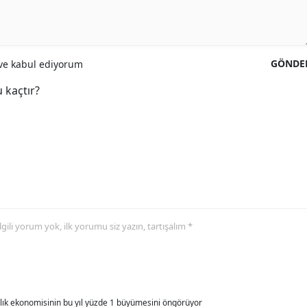
GÖNDE
e kabul ediyorum
 kaçtır?
 ilgili yorum yok, ilk yorumu siz yazın, tartışalım *
allık ekonomisinin bu yıl yüzde 1 büyümesini öngörüyor