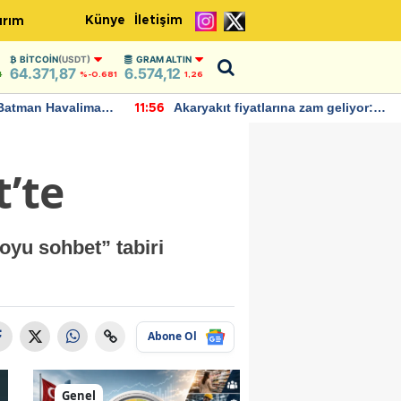
Künye
İletişim
ırım
BITCOIN
(USDT)
GRAM ALTIN
64.371,87
6.574,12
4
%-0.681
1,26
Batman Havalimanı
Akaryakıt fiyatlarına zam geliyor:
11:56
 açıklamalarda
Yeni tarih açıklandı
’te
oyu sohbet” tabiri
Abone Ol
Genel