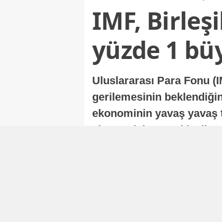
IMF, Birleş
yüzde 1 bü
Uluslararası Para Fonu (I
gerilemesinin beklendiğini
ekonominin yavaş yavaş t
ekonomisi, sonraki yıllard
Nur Duman