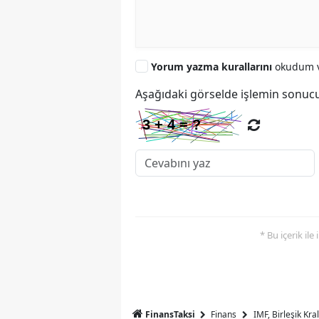
Yorum yazma kurallarını
okudum v
Aşağıdaki görselde işlemin sonucu
* Bu içerik ile
FinansTaksi
Finans
IMF, Birleşik Kr