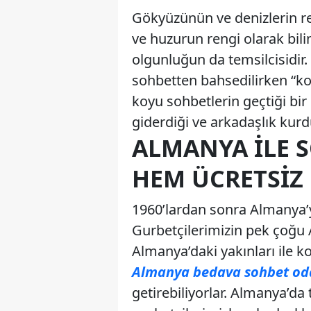
Gökyüzünün ve denizlerin re
ve huzurun rengi olarak bi
olgunluğun da temsilcisidir.
sohbetten bahsedilirken “koy
koyu sohbetlerin geçtiği bir 
giderdiği ve arkadaşlık kur
ALMANYA İLE 
HEM ÜCRETSIZ
1960’lardan sonra Almanya’
Gurbetçilerimizin pek çoğu A
Almanya’daki yakınları ile 
Almanya bedava sohbet oda
getirebiliyorlar. Almanya’da