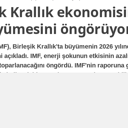
ik Krallık ekonomisi
yümesini öngörüyo
MF), Birleşik Krallık'ta büyümenin 2026 yılı
 açıkladı. IMF, enerji şokunun etkisinin azal
oparlanacağını öngördü. IMF'nin raporuna gö
a istikrarlı bir toparlanma süreci yaşayabilir
Yayınlanma
16 Temmuz 2026 - 22:37