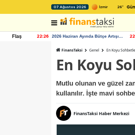
26
°
07 Ağustos 2026
Gün
r seviyesinin
2026 Haziran Ayında Bütçe Artışı
Flaş
22:26
22
Yaşandı
FinansTaksi
Genel
En Koyu Sohbetle
En Koyu So
Mutlu olunan ve güzel zam
kullanılır. İşte mavi sohb
FinansTaksi Haber Merkezi