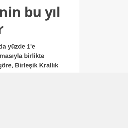
nin bu yıl
r
nda yüzde 1'e
masıyla birlikte
re, Birleşik Krallık
.
Abone Ol
Finans