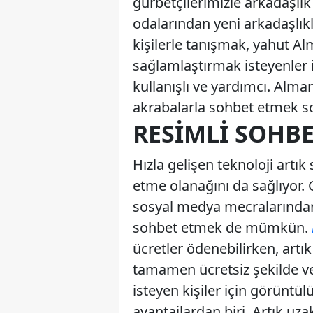
gurbetçilerimizle arkadaşlı
odalarından yeni arkadaşlıkla
kişilerle tanışmak, yahut Al
sağlamlaştırmak isteyenler 
kullanışlı ve yardımcı. Alman
akrabalarla sohbet etmek so
RESIMLI SOH
Hızla gelişen teknoloji artık
etme olanağını da sağlıyor
sosyal medya mecralarından
sohbet etmek de mümkün.
ücretler ödenebilirken, artı
tamamen ücretsiz şekilde ve
isteyen kişiler için görüntü
avantajlardan biri. Artık uza