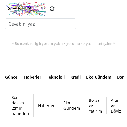
* Bu içerik ile ilgili yorum yok, ilk yorumu siz yazın, tartışalım *
Güncel
Haberler
Teknoloji
Kredi
Eko Gündem
Bors
Son
Borsa
Altın
dakika
Eko
Haberler
ve
ve
İzmir
Gündem
Yatırım
Döviz
haberleri