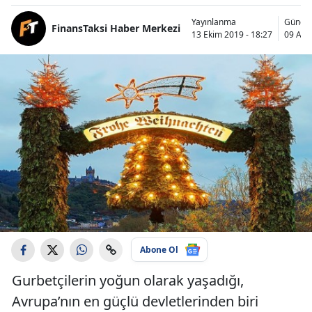
Yayınlanma
Günce
FinansTaksi Haber Merkezi
13 Ekim 2019 - 18:27
09 Aral
Abone Ol
Gurbetçilerin yoğun olarak yaşadığı,
Avrupa’nın en güçlü devletlerinden biri