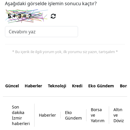
Aşağıdaki görselde işlemin sonucu kaçtır?
* Bu içerik ile ilgili yorum yok, ilk yorumu siz yazın, tartışalım *
Güncel
Haberler
Teknoloji
Kredi
Eko Gündem
Bors
Son
Borsa
Altın
dakika
Eko
Haberler
ve
ve
İzmir
Gündem
Yatırım
Döviz
haberleri