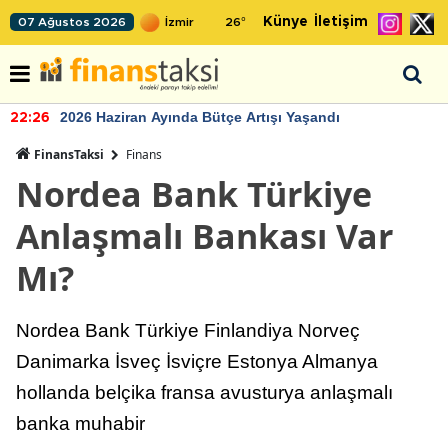
Künye
İletişim
07 Ağustos 2026
26
°
2026 Haziran Ayında Bütçe Artışı Yaşandı
22:26
FinansTaksi
Finans
Nordea Bank Türkiye
Anlaşmalı Bankası Var
Mı?
Nordea Bank Türkiye Finlandiya Norveç
Danimarka İsveç İsviçre Estonya Almanya
hollanda belçika fransa avusturya anlaşmalı
banka muhabir