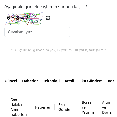
Aşağıdaki görselde işlemin sonucu kaçtır?
* Bu içerik ile ilgili yorum yok, ilk yorumu siz yazın, tartışalım *
Güncel
Haberler
Teknoloji
Kredi
Eko Gündem
Bors
Son
Borsa
Altın
dakika
Eko
Haberler
ve
ve
İzmir
Gündem
Yatırım
Döviz
haberleri