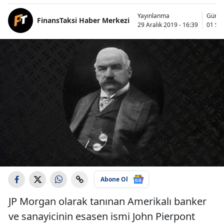
Yayınlanma
Günce
FinansTaksi Haber Merkezi
29 Aralık 2019 - 16:39
01 Şub
Abone Ol
JP Morgan olarak tanınan Amerikalı banker
ve sanayicinin esasen ismi John Pierpont