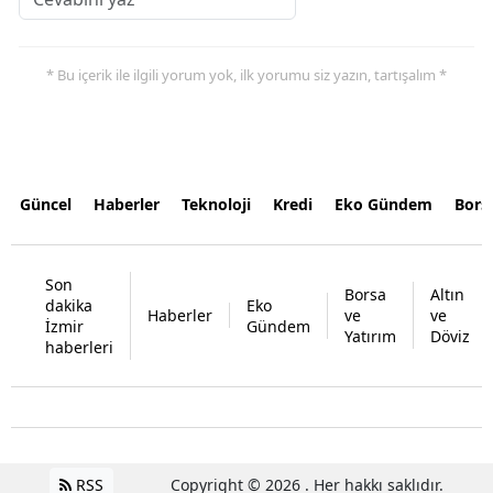
* Bu içerik ile ilgili yorum yok, ilk yorumu siz yazın, tartışalım *
Güncel
Haberler
Teknoloji
Kredi
Eko Gündem
Bors
Son
Borsa
Altın
dakika
Eko
Haberler
ve
ve
İzmir
Gündem
Yatırım
Döviz
haberleri
RSS
Copyright © 2026 . Her hakkı saklıdır.