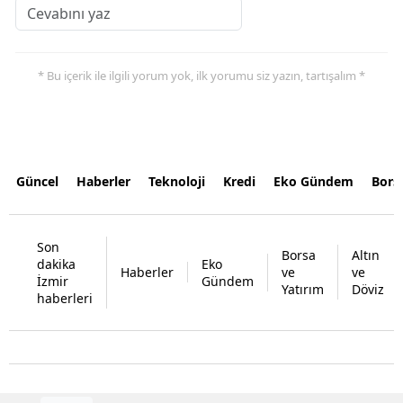
* Bu içerik ile ilgili yorum yok, ilk yorumu siz yazın, tartışalım *
Güncel
Haberler
Teknoloji
Kredi
Eko Gündem
Bors
Son
Borsa
Altın
dakika
Eko
Haberler
ve
ve
İzmir
Gündem
Yatırım
Döviz
haberleri