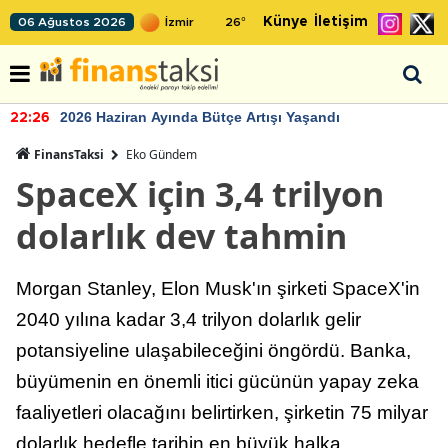
Künye
İletişim
06 Ağustos 2026
26
°
2026 Haziran Ayında Bütçe Artışı Yaşandı
22:26
FinansTaksi
Eko Gündem
SpaceX için 3,4 trilyon
dolarlık dev tahmin
Morgan Stanley, Elon Musk'ın şirketi SpaceX'in
2040 yılına kadar 3,4 trilyon dolarlık gelir
potansiyeline ulaşabileceğini öngördü. Banka,
büyümenin en önemli itici gücünün yapay zeka
faaliyetleri olacağını belirtirken, şirketin 75 milyar
dolarlık hedefle tarihin en büyük halka