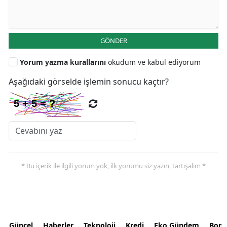
GÖNDER
Yorum yazma kurallarını
okudum ve kabul ediyorum
Aşağıdaki görselde işlemin sonucu kaçtır?
* Bu içerik ile ilgili yorum yok, ilk yorumu siz yazın, tartışalım *
Güncel
Haberler
Teknoloji
Kredi
Eko Gündem
Bors