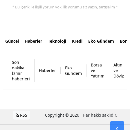
* Bu içerik ile ilgili yorum yok, ilk yorumu siz yazın, tartışalım *
Güncel
Haberler
Teknoloji
Kredi
Eko Gündem
Bors
Son
Borsa
Altın
dakika
Eko
Haberler
ve
ve
İzmir
Gündem
Yatırım
Döviz
haberleri
RSS
Copyright © 2026 . Her hakkı saklıdır.