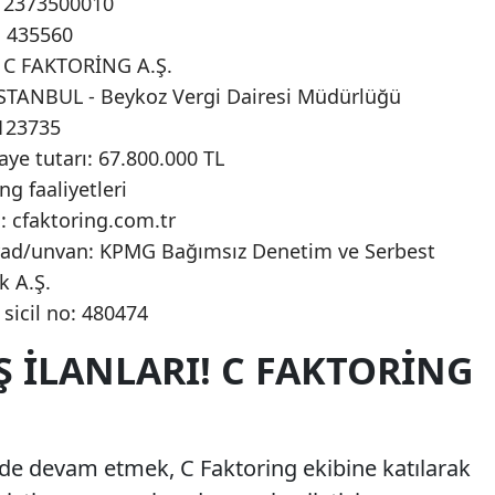
012373500010
o: 435560
: C FAKTORİNG A.Ş.
 İSTANBUL - Beykoz Vergi Dairesi Müdürlüğü
0123735
ye tutarı: 67.800.000 TL
ng faaliyetleri
: cfaktoring.com.tr
oyad/unvan: KPMG Bağımsız Denetim ve Serbest
k A.Ş.
 sicil no: 480474
Ş İLANLARI! C FAKTORING
Ş'de devam etmek, C Faktoring ekibine katılarak