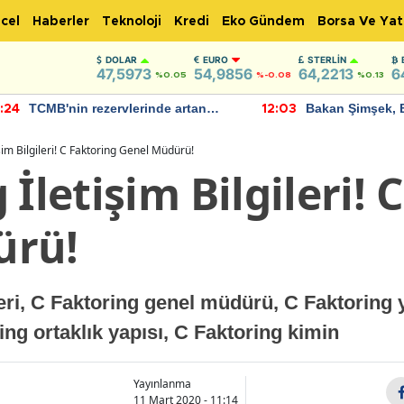
cel
Haberler
Teknoloji
Kredi
Eko Gündem
Borsa Ve Yat
DOLAR
EURO
STERLIN
47,5973
54,9856
64,2213
6
%0.05
%-0.08
%0.13
TCMB'nin rezervlerinde artan
Bakan Şimşek, 
:24
12:03
momentum devam ediyor
için umut verici
bulundu
şim Bilgileri! C Faktoring Genel Müdürü!
 İletişim Bilgileri! 
ürü!
ileri, C Faktoring genel müdürü, C Faktoring
ing ortaklık yapısı, C Faktoring kimin
Yayınlanma
11 Mart 2020 - 11:14