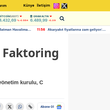
Künye
İletişim
ırım
BITCOIN
(USDT)
GRAM ALTIN
4.432,69
6.489,99
%-0.554
-0,09
Batman Havalimanı
Akaryakıt fiyatlarına zam geliyor:
11:56
 açıklamalarda
Yeni tarih açıklandı
C Faktoring
 yönetim kurulu, C
Abone Ol