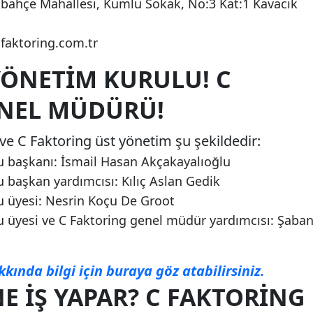
lıbahçe Mahallesi, Kumlu Sokak, No:3 Kat:1 Kavacık
cfaktoring.com.tr
YÖNETIM KURULU! C
NEL MÜDÜRÜ!
ve C Faktoring üst yönetim şu şekildedir:
u başkanı: İsmail Hasan Akçakayalıoğlu
 başkan yardımcısı: Kılıç Aslan Gedik
u üyesi: Nesrin Koçu De Groot
u üyesi ve C Faktoring genel müdür yardımcısı: Şaba
kkında bilgi için buraya göz atabilirsiniz.
E İŞ YAPAR? C FAKTORING