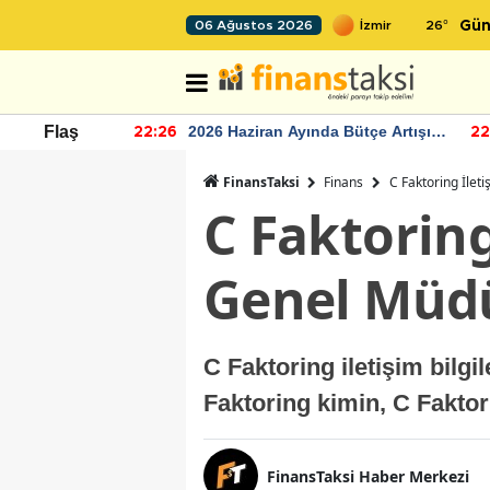
26
°
06 Ağustos 2026
Gün
r seviyesinin
2026 Haziran Ayında Bütçe Artışı
Flaş
22:26
22
Yaşandı
FinansTaksi
Finans
C Faktoring İleti
C Faktoring
Genel Müd
C Faktoring iletişim bilg
Faktoring kimin, C Faktor
FinansTaksi Haber Merkezi