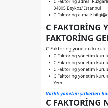
C Faktoring adres: Rüzgar
34805 Beykoz/ İstanbul
C Faktoring e-mail:
bilgi@
C FAKTORING 
FAKTORING GE
C Faktoring yönetim kurulu 
C Faktoring yönetim kurul
C Faktoring yönetim kurulu
C Faktoring yönetim kurul
C Faktoring yönetim kurul
Yem
Varlık yönetim şirketleri ha
C FAKTORING N