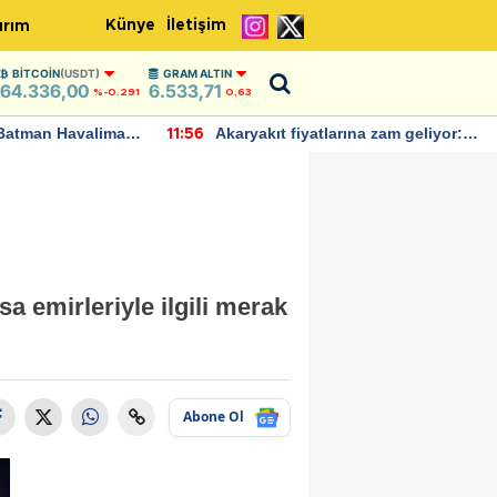
Künye
İletişim
ırım
BITCOIN
(USDT)
GRAM ALTIN
64.336,00
6.533,71
%-0.291
0,63
Batman Havalimanı
Akaryakıt fiyatlarına zam geliyor:
11:56
 açıklamalarda
Yeni tarih açıklandı
a emirleriyle ilgili merak
Abone Ol