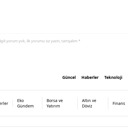
 ilgili yorum yok, ilk yorumu siz yazın, tartışalım *
Güncel
Haberler
Teknoloji
Eko
Borsa ve
Altın ve
rler
Finans
Gündem
Yatırım
Döviz