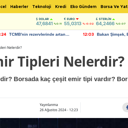
cel
Haberler
Teknoloji
Kredi
Eko Gündem
Borsa Ve Yat
DOLAR
EURO
STERLIN
47,6841
55,0313
64,2466
%0.11
%-0.02
%0.07
TCMB'nin rezervlerinde artan
Bakan Şimşek, 
:24
12:03
momentum devam ediyor
için umut verici
bulundu
leri Nelerdir?
r Tipleri Nelerdir?
dir? Borsada kaç çeşit emir tipi vardır? Bors
Yayınlanma
26 Ağustos 2024 - 12:23