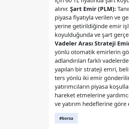
için 60 TL fiyatında şart ko
alınır.
Şart Emir (PLM):
Tanım
piyasa fiyatıyla verilen ve 
yerine getirildiğinde emir iş
koyulduğunda ve şart gerçekl
Vadeler Arası Strateji Emir
yönlü otomatik emirlerin gön
adlandırılan farklı vadelerd
yapılan bir strateji emri, beli
ters yönlü iki emir gönderil
yatırımcıların piyasa koşulla
hareket etmelerine yardımcı 
ve yatırım hedeflerine göre 
#borsa