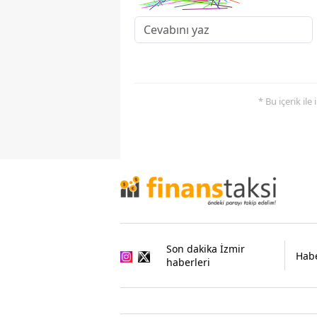
* Bu içerik ile
Son dakika İzmir
Habe
haberleri