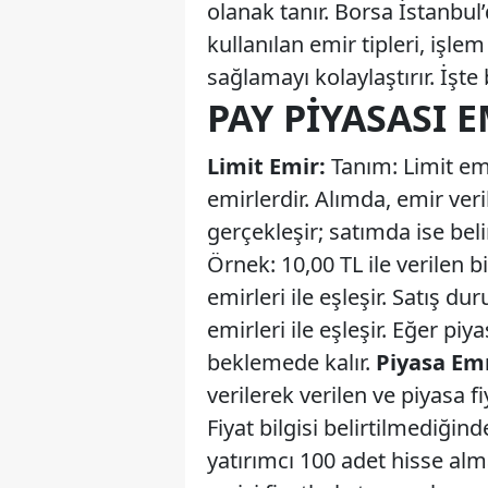
olanak tanır. Borsa İstanbul
kullanılan emir tipleri, işle
sağlamayı kolaylaştırır. İşte 
PAY PIYASASI E
Limit Emir:
Tanım: Limit emir
emirlerdir. Alımda, emir veril
gerçekleşir; satımda ise belir
Örnek: 10,00 TL ile verilen b
emirleri ile eşleşir. Satış d
emirleri ile eşleşir. Eğer piy
beklemede kalır.
Piyasa Emr
verilerek verilen ve piyasa f
Fiyat bilgisi belirtilmediğind
yatırımcı 100 adet hisse al