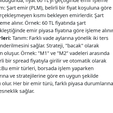
yulduğunda, fiyat 60 TL'yi geçtiğinde emir işleme
: Şart emir (PLM), belirli bir fiyat koşuluna göre
gerçekleşmeyen kısmı bekleyen emirlerdir. Şart
leme alınır. Örnek: 60 TL fiyatında şart
eştiğinde emir piyasa fiyatına göre işleme alınır
leri:
Tanım: Farklı vade aylarına yönelik iki ters
derilmesini sağlar. Strateji, "bacak" olarak
en oluşur. Örnek: "M1" ve "M2" vadeleri arasında
rli bir spread fiyatıyla girilir ve otomatik olarak
ir.Bu emir türleri, borsada işlem yaparken
rına ve stratejilerine göre en uygun şekilde
olur. Her bir emir türü, farklı piyasa durumların
esneklik sağlar.