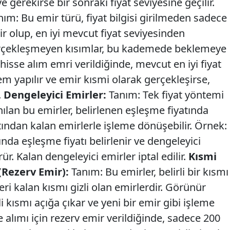
e gerekirse bir sonraki fiyat seviyesine geçilir.
ım: Bu emir türü, fiyat bilgisi girilmeden sadece
mir olup, en iyi mevcut fiyat seviyesinden
Gerçekleşmeyen kısımlar, bu kademede beklemeye
isse alım emri verildiğinde, mevcut en iyi fiyat
m yapılır ve emir kısmi olarak gerçekleşirse,
.
Dengeleyici Emirler:
Tanım: Tek fiyat yöntemi
ılan bu emirler, belirlenen eşleşme fiyatında
ından kalan emirlerle işleme dönüşebilir. Örnek:
nda eşleşme fiyatı belirlenir ve dengeleyici
ür. Kalan dengeleyici emirler iptal edilir.
Kısmi
Rezerv Emir):
Tanım: Bu emirler, belirli bir kısmı
eri kalan kısmı gizli olan emirlerdir. Görünür
 kısmı açığa çıkar ve yeni bir emir gibi işleme
e alımı için rezerv emir verildiğinde, sadece 200