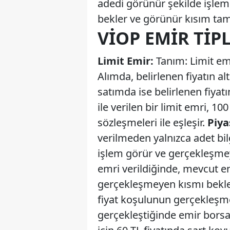
adedi görünür şekilde işlem 
bekler ve görünür kısım tam
VİOP EMIR TIP
Limit Emir:
Tanım: Limit emir,
Alımda, belirlenen fiyatın alt
satımda ise belirlenen fiyatı
ile verilen bir limit emri, 10
sözleşmeleri ile eşleşir.
Piya
verilmeden yalnızca adet bilg
işlem görür ve gerçekleşmey
emri verildiğinde, mevcut en 
gerçekleşmeyen kısmı bekle
fiyat koşulunun gerçekleşmes
gerçekleştiğinde emir borsa