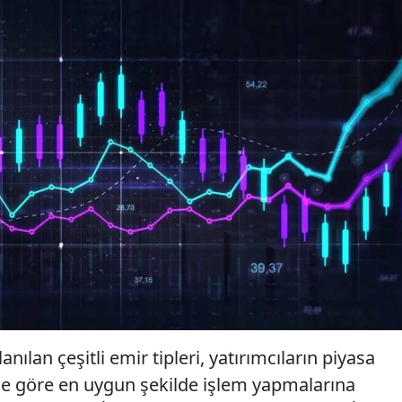
ılan çeşitli emir tipleri, yatırımcıların piyasa
ine göre en uygun şekilde işlem yapmalarına