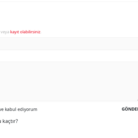
veya
kayıt olabilirsiniz
.
GÖNDE
e kabul ediyorum
 kaçtır?