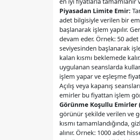
en iyi fiyatlarla tamamlanır v
Piyasadan Limite Emir:
Tan
adet bilgisiyle verilen bir e
başlanarak işlem yapılır. 
devam eder. Örnek: 50 adet h
seviyesinden başlanarak işle
kalan kısmı beklemede kalır
uygulanan seanslarda kullan
işlem yapar ve eşleşme fiyat
Açılış veya kapanış seansları
emirler bu fiyattan işlem gör
Görünme Koşullu Emirler (
görünür şekilde verilen ve g
kısmı tamamlandığında, gizli
alınır. Örnek: 1000 adet hiss