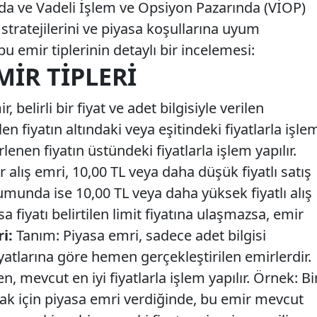
’da ve Vadeli İşlem ve Opsiyon Pazarında (VİOP)
m stratejilerini ve piyasa koşullarına uyum
bu emir tiplerinin detaylı bir incelemesi:
MIR TIPLERI
, belirli bir fiyat ve adet bilgisiyle verilen
en fiyatın altındaki veya eşitindeki fiyatlarla işle
lenen fiyatın üstündeki fiyatlarla işlem yapılır.
ir alış emri, 10,00 TL veya daha düşük fiyatlı satış
urumunda ise 10,00 TL veya daha yüksek fiyatlı alış
asa fiyatı belirtilen limit fiyatına ulaşmazsa, emir
i:
Tanım: Piyasa emri, sadece adet bilgisi
iyatlarına göre hemen gerçekleştirilen emirlerdir.
en, mevcut en iyi fiyatlarla işlem yapılır. Örnek: Bi
mak için piyasa emri verdiğinde, bu emir mevcut