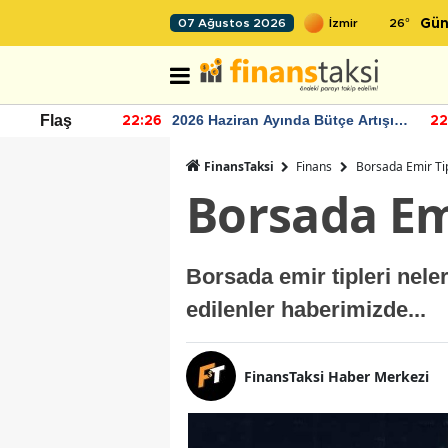
26
°
07 Ağustos 2026
Gün
r seviyesinin
2026 Haziran Ayında Bütçe Artışı
Flaş
22:26
22
Yaşandı
FinansTaksi
Finans
Borsada Emir Tip
Borsada Emi
Borsada emir tipleri neler
edilenler haberimizde...
FinansTaksi Haber Merkezi