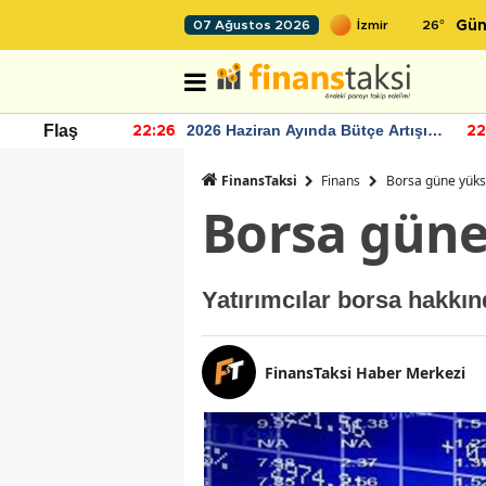
26
°
07 Ağustos 2026
Gün
r seviyesinin
2026 Haziran Ayında Bütçe Artışı
Flaş
22:26
22
Yaşandı
FinansTaksi
Finans
Borsa güne yükse
Borsa güne 
Yatırımcılar borsa hakkınd
FinansTaksi Haber Merkezi