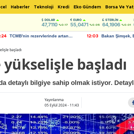
cel
Haberler
Teknoloji
Kredi
Eko Gündem
Borsa Ve Yat
DOLAR
EURO
STERLIN
47,7110
55,0471
64,1906
%0.17
%0.05
%0.01
TCMB'nin rezervlerinde artan
Bakan Şimşek, 
:24
12:03
momentum devam ediyor
için umut verici
bulundu
lişle başladı
yükselişle başladı
a detaylı bilgiye sahip olmak istiyor. Detay
Yayınlanma
05 Eylül 2024 - 11:43