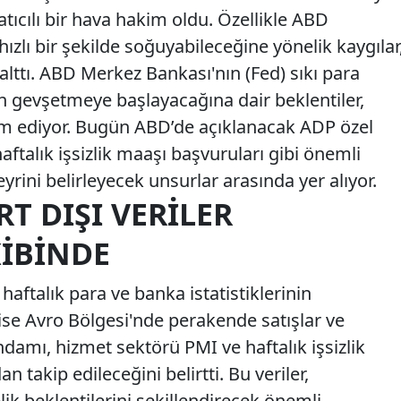
atıcılı bir hava hakim oldu. Özellikle ABD
lı bir şekilde soğuyabileceğine yönelik kaygılar
azalttı. ABD Merkez Bankası'nın (Fed) sıkı para
en gevşetmeye başlayacağına dair beklentiler,
m ediyor. Bugün ABD’de açıklanacak ADP özel
haftalık işsizlik maaşı başvuruları gibi önemli
eyrini belirleyecek unsurlar arasında yer alıyor.
RT DIŞI VERILER
KIBINDE
 haftalık para ve banka istatistiklerinin
 ise Avro Bölgesi'nde perakende satışlar ve
damı, hizmet sektörü PMI ve haftalık işsizlik
 takip edileceğini belirtti. Bu veriler,
lik beklentilerini şekillendirecek önemli