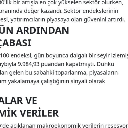
0'lik bir artışla en çok yükselen sektör olurken,
oranında değer kazandı. Sektör endekslerinin
, yatırımcıların piyasaya olan güvenini artırdı.
ÜN ARDINDAN
ÇABASI
100 endeksi, gün boyunca dalgalı bir seyir izlemi
aybıyla 9.984,93 puandan kapatmıştı. Dünkü
dan gelen bu sabahki toparlanma, piyasaların
m yakalamaya çalıştığının sinyali olarak
ALAR VE
IK VERILER
BD'de açıklanan makroekonomik verilerin resesyo