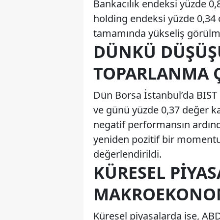
Bankacılık endeksi yüzde 0,8
holding endeksi yüzde 0,34 
tamamında yükseliş görülmesi
DÜNKÜ DÜŞÜŞ
TOPARLANMA 
Dün Borsa İstanbul’da BIST 
ve günü yüzde 0,37 değer k
negatif performansın ardın
yeniden pozitif bir momentu
değerlendirildi.
KÜRESEL PIYAS
MAKROEKONOM
Küresel piyasalarda ise, A