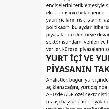
endişelerini tetiklemesiyle s
ekonomisinin beklenenden hız
yatırımcıların risk iştahını 
politikasını bu aydan itibar
piyasalarda izlenmeye deva
sektör istihdamı verileri ve 
veriler, küresel piyasaların s
YURT İÇI VE YU
PIYASANIN TA
Analistler, bugün yurt içinde
açıklanacağını, yurt dışında
ABD'de ADP özel sektör istih
maaşı başvurularının yakından
yatırımcıların geleceğe yöne