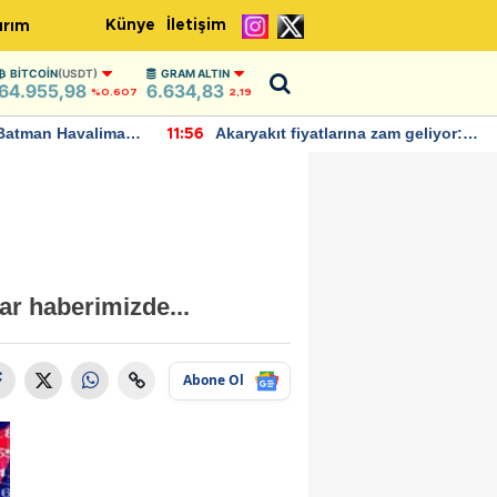
Künye
İletişim
ırım
BITCOIN
(USDT)
GRAM ALTIN
64.955,98
6.634,83
%0.607
2,19
Batman Havalimanı
Akaryakıt fiyatlarına zam geliyor:
11:56
 açıklamalarda
Yeni tarih açıklandı
lar haberimizde...
Abone Ol