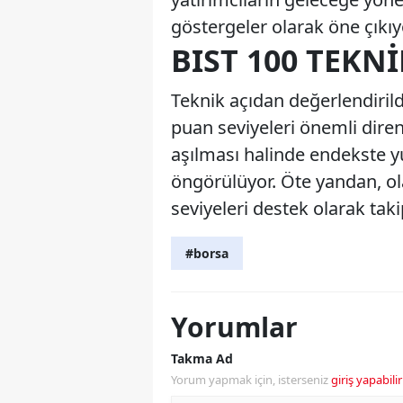
göstergeler olarak öne çıkıy
BIST 100 TEK
Teknik açıdan değerlendiril
puan seviyeleri önemli direnç
aşılması halinde endekste y
öngörülüyor. Öte yandan, ol
seviyeleri destek olarak takip
#borsa
Yorumlar
Takma Ad
Yorum yapmak için, isterseniz
giriş yapabilir