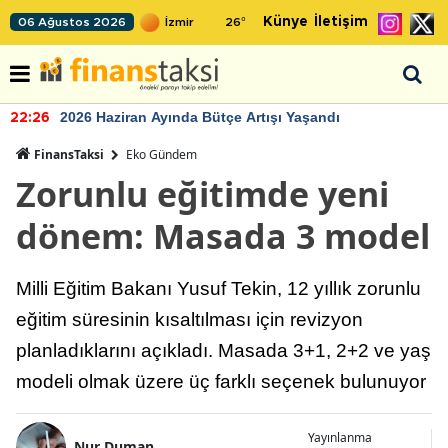
Künye
İletişim
06 Ağustos 2026
26
°
2026 Haziran Ayında Bütçe Artışı Yaşandı
22:26
FinansTaksi
Eko Gündem
Zorunlu eğitimde yeni
dönem: Masada 3 model
Milli Eğitim Bakanı Yusuf Tekin, 12 yıllık zorunlu
eğitim süresinin kısaltılması için revizyon
planladıklarını açıkladı. Masada 3+1, 2+2 ve yaş
modeli olmak üzere üç farklı seçenek bulunuyor
Yayınlanma
Nur Duman